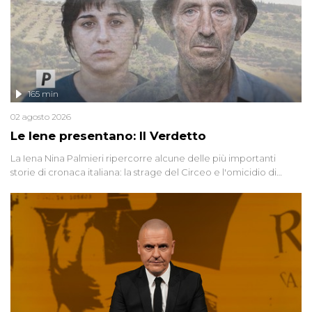
165 min
02 agosto 2026
Le Iene presentano: Il Verdetto
La Iena Nina Palmieri ripercorre alcune delle più importanti
storie di cronaca italiana: la strage del Circeo e l'omicidio di
Avetrana.