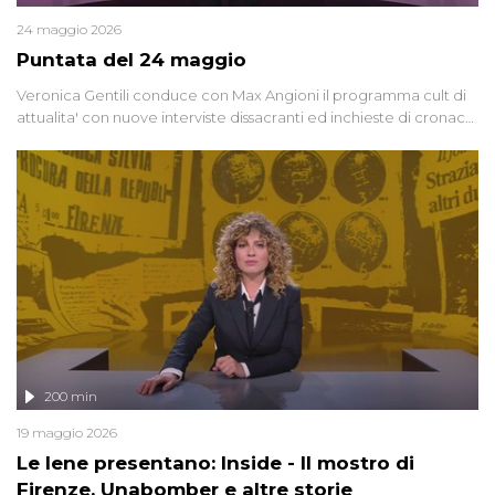
24 maggio 2026
Puntata del 24 maggio
Veronica Gentili conduce con Max Angioni il programma cult di
attualita' con nuove interviste dissacranti ed inchieste di cronaca
degli inviati.
200 min
19 maggio 2026
Le Iene presentano: Inside - Il mostro di
Firenze, Unabomber e altre storie