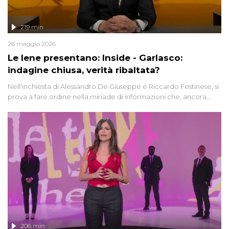
219 min
26 maggio 2026
Le Iene presentano: Inside - Garlasco:
indagine chiusa, verità ribaltata?
Nell'inchiesta di Alessandro De Giuseppe e Riccardo Festinese, si
prova a fare ordine nella miriade di informazioni che, ancora
oggi, continuano a emergere attorno a una delle vicende
giudiziarie più discusse degli ultimi anni. Lo speciale ricostruisce la
vicenda mettendo in fila testimonianze, errori, dettagli
controversi e i protagonisti di un'indagine che sembra non avere
fine.
206 min