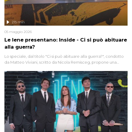
215 min
05 maggio 2026
Le Iene presentano: Inside - Ci si può abituare
alla guerra?
Lo speciale, dal titolo "Ci si può abituare alla guerra?", condotto
da Matteo Viviani, scritto da Nicola Remisceg, propone una
riflessione - con l'aiuto di economisti, esperti militari e giornalisti
di settore - su quanto la guerra sia diventata una realtà pervasiva.
Anche se l'Italia non è direttamente coinvolta in conflitti armati, il
contesto globale rende impossibile considerarla un fenomeno
lontano.