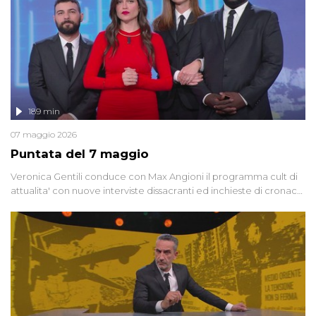
189 min
07 maggio 2026
Puntata del 7 maggio
Veronica Gentili conduce con Max Angioni il programma cult di
attualita' con nuove interviste dissacranti ed inchieste di cronaca
degli inviati.