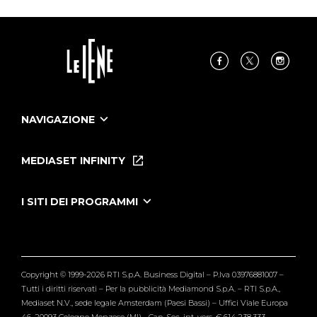
NAVIGAZIONE
Home
Puntate
MEDIASET INFINITY
Le Iene Presentano Inside
Puntate Ieneyeh
Tutti i servizi
I SITI DEI PROGRAMMI
Le Iene
Grande Fratello
Segnalazioni
L'Isola dei Famosi
Pubblico
Striscia la Notizia
Maria De Filippi
Copyright © 1999-2026 RTI S.p.A. Business Digital – P.Iva 03976881007 –
Verissimo
Tutti i diritti riservati – Per la pubblicità Mediamond S.p.A. – RTI S.p.A.,
Mediaset N.V., sede legale Amsterdam (Paesi Bassi) – Uffici Viale Europa