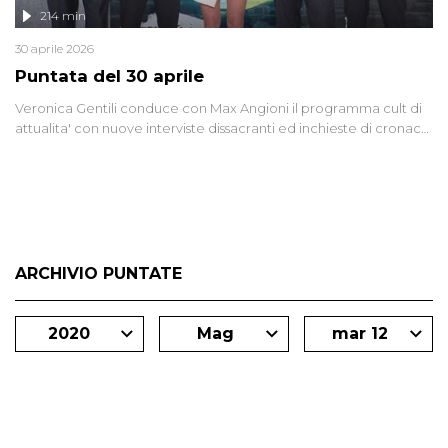
214 min
30 aprile 2026
Puntata del 30 aprile
Veronica Gentili conduce con Max Angioni il programma cult di
attualita' con nuove interviste dissacranti ed inchieste di cronaca
degli inviati.
ARCHIVIO PUNTATE
2020
Mag
mar 12