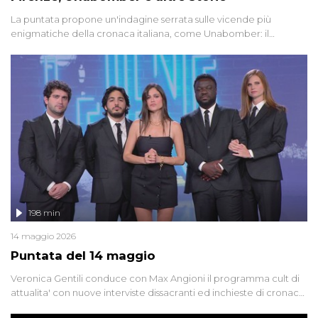
La puntata propone un'indagine serrata sulle vicende più
enigmatiche della cronaca italiana, come Unabomber: il
dinamitardo seriale responsabile di decine di attentati tra gli anni
'90 e il 2000 che, inquietantemente, potrebbe essere ancora in
libertà. Lo speciale affronta inoltre le zone d'ombra sul Mostro di
Firenze, le cui responsabilità appaiono ancora oggi avvolte in un
groviglio di dubbi mai chiariti. Nel corso dello speciale anche
l'intervista inedita a Olindo Romano, realizzata ne...
198 min
14 maggio 2026
Puntata del 14 maggio
Veronica Gentili conduce con Max Angioni il programma cult di
attualita' con nuove interviste dissacranti ed inchieste di cronaca
degli inviati.