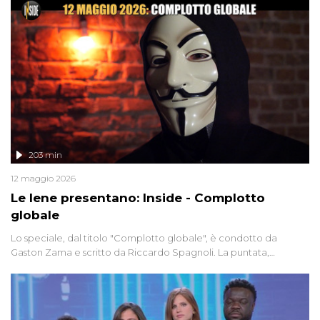
203 min
12 maggio 2026
Le Iene presentano: Inside - Complotto
globale
Lo speciale, dal titolo "Complotto globale", è condotto da
Gaston Zama e scritto da Riccardo Spagnoli. La puntata,
dedicata alle grandi teorie cospirazioniste del nostro tempo,
racconta l'universo delle narrazioni alternative, dei sospetti
globali e del complottismo che negli ultimi anni hanno invaso
social network, talk show, piazze digitali e immaginario collettivo.