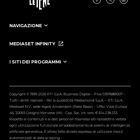
NAVIGAZIONE
Home
Puntate
MEDIASET INFINITY
Le Iene Presentano Inside
Puntate Ieneyeh
Tutti i servizi
I SITI DEI PROGRAMMI
Le Iene
Grande Fratello
Segnalazioni
L'Isola dei Famosi
Pubblico
Striscia la Notizia
Maria De Filippi
Copyright © 1999-2026 RTI S.p.A. Business Digital – P.Iva 03976881007 –
Verissimo
Tutti i diritti riservati – Per la pubblicità Mediamond S.p.A. – RTI S.p.A.,
Mediaset N.V., sede legale Amsterdam (Paesi Bassi) – Uffici Viale Europa
46, 20093 Cologno Monzese (MI) - Cap. Soc. int. vers. € 614.238.333.
Rispetto ai contenuti e ai dati personali trasmessi e/o riprodotti è vietata
ogni utilizzazione funzionale all'addestramento di sistemi di intelligenza
artificiale generativa. È altresì fatto divieto espresso di utilizzare mezzi
automatizzati di data scraping.