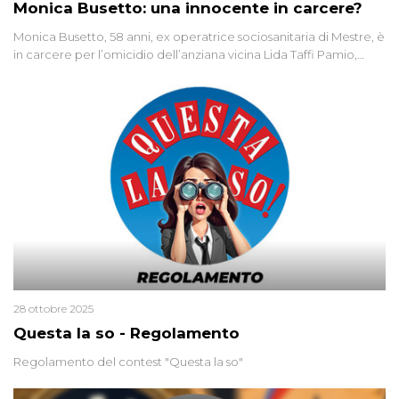
Monica Busetto: una innocente in carcere?
Monica Busetto, 58 anni, ex operatrice sociosanitaria di Mestre, è
in carcere per l’omicidio dell’anziana vicina Lida Taffi Pamio,
uccisa nel 2012. Condannata a 25 anni per una traccia di Dna
minuscola su una collanina, Monica si proclama innocente. Nel
2015 un’altra donna confessa lo stesso delitto, poi ritratta. Due
colpevoli per un solo omicidio: errore giudiziario o giustizia
cieca?
28 ottobre 2025
Questa la so - Regolamento
Regolamento del contest "Questa la so"