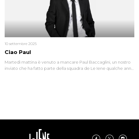
10 settembre 2025
Ciao Paul
Martedì mattina è venuto a mancare Paul Baccaglini, un nostro
inviato che ha fatto parte della squadra de Le Iene qualche anno
fa. Abbracciamo forte tutta la sua famiglia.