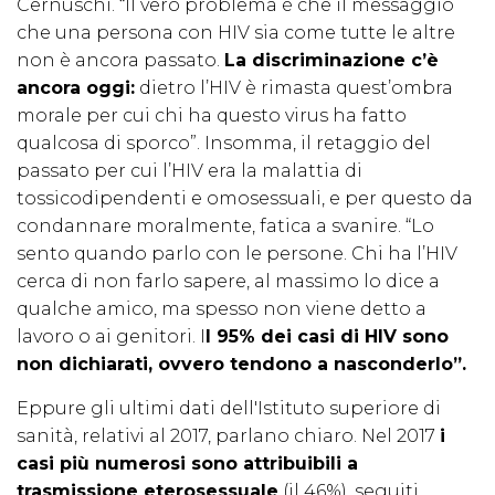
Cernuschi. “Il vero problema è che il messaggio
che una persona con HIV sia come tutte le altre
non è ancora passato.
La discriminazione c’è
ancora oggi:
dietro l’HIV è rimasta quest’ombra
morale per cui chi ha questo virus ha fatto
qualcosa di sporco”. Insomma, il retaggio del
passato per cui l’HIV era la malattia di
tossicodipendenti e omosessuali, e per questo da
condannare moralmente, fatica a svanire. “Lo
sento quando parlo con le persone. Chi ha l’HIV
cerca di non farlo sapere, al massimo lo dice a
qualche amico, ma spesso non viene detto a
lavoro o ai genitori. I
l 95% dei casi di HIV sono
non dichiarati, ovvero tendono a nasconderlo”.
Eppure gli ultimi dati dell'Istituto superiore di
sanità, relativi al 2017, parlano chiaro. Nel 2017
i
casi più numerosi sono attribuibili a
trasmissione eterosessuale
(il 46%), seguiti