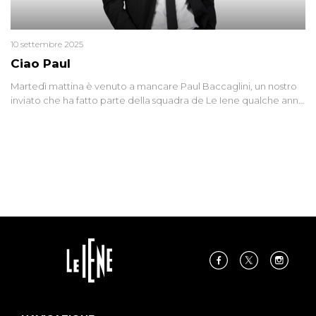
10 settembre 2025
Ciao Paul
Martedì mattina è venuto a mancare Paul Baccaglini, un nostro
inviato che ha fatto parte della squadra de Le Iene qualche anno
fa. Abbracciamo forte tutta la sua famiglia.