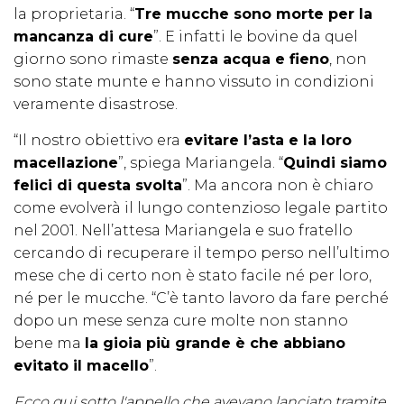
la proprietaria. “
Tre mucche sono morte per la
mancanza di cure
”. E infatti le bovine da quel
giorno sono rimaste
senza acqua e fieno
, non
sono state munte e hanno vissuto in condizioni
veramente disastrose.
“Il nostro obiettivo era
evitare l’asta e la loro
macellazione
”, spiega Mariangela. “
Quindi siamo
felici di questa svolta
”. Ma ancora non è chiaro
come evolverà il lungo contenzioso legale partito
nel 2001. Nell’attesa Mariangela e suo fratello
cercando di recuperare il tempo perso nell’ultimo
mese che di certo non è stato facile né per loro,
né per le mucche. “C’è tanto lavoro da fare perché
dopo un mese senza cure molte non stanno
bene ma
la gioia più grande è che abbiano
evitato il macello
”.
Ecco qui sotto l'appello che avevano lanciato tramite