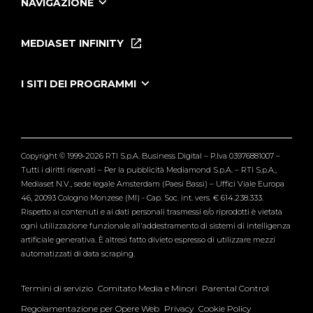
NAVIGAZIONE
Home
Puntate
MEDIASET INFINITY
Le Iene Presentano Inside
Puntate Ieneyeh
Tutti i servizi
I SITI DEI PROGRAMMI
Le Iene
Grande Fratello
Segnalazioni
L'Isola dei Famosi
Pubblico
Striscia la Notizia
Maria De Filippi
Copyright © 1999-2026 RTI S.p.A. Business Digital – P.Iva 03976881007 –
Verissimo
Tutti i diritti riservati – Per la pubblicità Mediamond S.p.A. – RTI S.p.A.,
Mediaset N.V., sede legale Amsterdam (Paesi Bassi) – Uffici Viale Europa
46, 20093 Cologno Monzese (MI) - Cap. Soc. int. vers. € 614.238.333.
Rispetto ai contenuti e ai dati personali trasmessi e/o riprodotti è vietata
ogni utilizzazione funzionale all'addestramento di sistemi di intelligenza
artificiale generativa. È altresì fatto divieto espresso di utilizzare mezzi
automatizzati di data scraping.
Termini di servizio
Comitato Media e Minori
Parental Control
Regolamentazione per Opere Web
Privacy
Cookie Policy