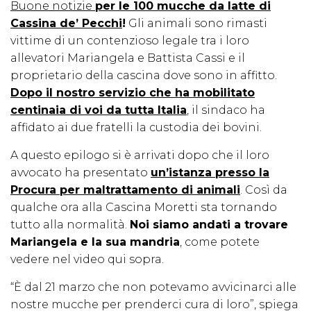
Buone notizie
per le 100 mucche da latte di
Cassina de’ Pecchi
!
Gli animali sono rimasti
vittime di un contenzioso legale tra i loro
allevatori Mariangela e Battista Cassi e il
proprietario della cascina dove sono in affitto.
Dopo il nostro servizio che ha mobilitato
centinaia di voi da tutta Italia
, il sindaco ha
affidato ai due fratelli la custodia dei bovini.
A questo epilogo si è arrivati dopo che il loro
avvocato ha presentato
un’istanza presso la
Procura per maltrattamento di animali
. Così da
qualche ora alla Cascina Moretti sta tornando
tutto alla normalità.
Noi siamo andati a trovare
Mariangela e la sua mandria
, come potete
vedere nel video qui sopra.
“È dal 21 marzo che non potevamo avvicinarci alle
nostre mucche per prenderci cura di loro”, spiega