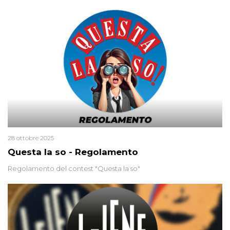
uccisa nel 2012. Condannata a 25 anni per una traccia di Dna
minuscola su una collanina, Monica si proclama innocente. Nel
2015 un’altra donna confessa lo stesso delitto, poi ritratta. Due
colpevoli per un solo omicidio: errore giudiziario o giustizia
cieca?
28 ottobre 2025
Questa la so - Regolamento
Regolamento del contest "Questa la so"