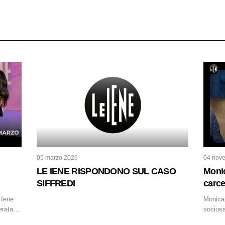
05 marzo 2026
04 nov
LE IENE RISPONDONO SUL CASO
Monic
SIFFREDI
carc
 Iene
Monica 
erata,
sociosa
dell’an