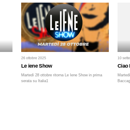
2012. C
minusco
innocen
stesso 
omicidi
26 ottobre 2025
10 sett
Le iene Show
Ciao 
Martedì 28 ottobre ritorna Le Iene Show in prima
Martedì
serata su Italia1
Baccagl
squadr
forte tu