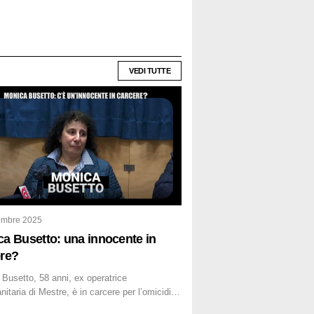
VEDI TUTTE
embre 2025
a Busetto: una innocente in
ere?
Busetto, 58 anni, ex operatrice
nitaria di Mestre, è in carcere per l’omicidio
ziana vicina Lida Taffi Pamio, uccisa nel