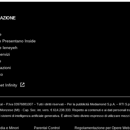
GAZIONE
e
e Presentano Inside
e Ieneyeh
servizi
e
azioni
co
et Infinity
 – P.Iva 03976881007 – Tutti i diritti riservati – Per la pubblicità Mediamond S.p.A. – RTI S
onzese (MI) - Cap. Soc. int. vers. € 614.238.333. Rispetto ai contenuti e ai dati personali tras
sistemi di intelligenza artificiale generativa. È altresì fatto divieto espresso di utilizzare mezz
dia e Minori
Parental Control
Regolamentazione per Opere Web