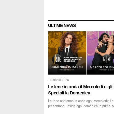
ULTIME NEWS
13 marzo 2026
Le Iene in onda il Mercoledì e gli
Speciali la Domenica
Le Iene andranno in onda ogni mercoledì; Le
presentano: Inside ogni domenica in prima s
su Italia1