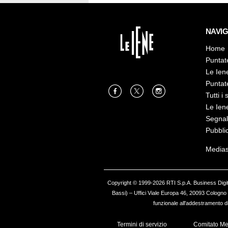
NAVI
Home
Puntat
Le Ien
Puntat
Tutti i 
Le Ien
Segnal
Pubbli
Medias
Copyright © 1999-2026 RTI S.p.A. Business Digital
Bassi) – Uffici Viale Europa 46, 20093 Cologno M
funzionale all'addestramento di 
Termini di servizio
Comitato Me