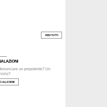
VEDI TUTTI
ALAZIONI
denunciare un prepotente? Un
rvizio?
O ALLE IENE