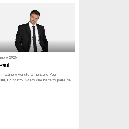
ondannata a 25 anni per una traccia di Dna
la su una collanina, Monica si proclama
te. Nel 2015 un’altra donna confessa lo
delitto, poi ritratta. Due colpevoli per un solo
o: errore giudiziario o giustizia cieca?
embre 2025
Paul
 mattina è venuto a mancare Paul
ini, un nostro inviato che ha fatto parte della
a de Le Iene qualche anno fa. Abbracciamo
tta la sua famiglia.