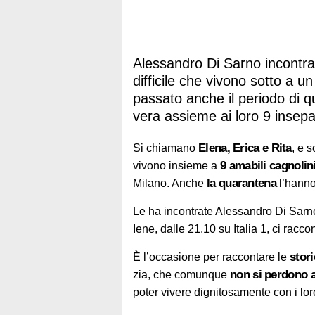
Alessandro Di Sarno incontra
difficile che vivono sotto a u
passato anche il periodo di 
vera assieme ai loro 9 insepa
Elena, Erica e Rita
Si chiamano
, e 
9 amabili cagnolin
vivono insieme a
la quarantena
Milano. Anche
l’hanno
Le ha incontrate Alessandro Di Sarn
Iene, dalle 21.10 su Italia 1, ci racc
stor
È l’occasione per raccontare le
non si perdono a
zia, che comunque
poter vivere dignitosamente con i lo