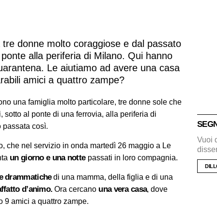
 tre donne molto coraggiose e dal passato
n ponte alla periferia di Milano. Qui hanno
quarantena. Le aiutiamo ad avere una casa
rabili amici a quattro zampe?
sono una famiglia molto particolare, tre donne sole che
i
, sotto al ponte di una ferrovia, alla periferia di
SEGN
 passata così.
Vuoi 
o, che nel servizio in onda martedì 26 maggio a Le
disse
un giorno e una notte
onta
passati in loro compagnia.
DILL
ie drammatiche
di una mamma, della figlia e di una
ffatto d’animo.
una vera casa
Ora cercano
, dove
ro 9 amici a quattro zampe.