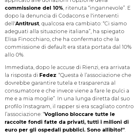
applicato alle donazioni l’opzione della
commissione del 10%
, ritenuta “ingannevole”. E
dopo la denuncia di Codacons e l'interventi
dell'
Antitrust
, qualcosa era cambiato: “Ci siamo
adeguati alla situazione italiana”, ha spiegato
Elisa Finocchiaro, che ha confermato che la
commissione di default era stata portata dal 10%
allo 0%.
Immediata, dopo le accuse di Rienzi, era arrivata
la risposta di
Fedez
: “Questa è l’associazione che
dovrebbe garantire tutela e trasparenza al
consumatore e che invece viene a fare le pulci a
me e a mia moglie”. In una lunga diretta dal suo
profilo Instagram, il rapper si era scagliato contro
l’associazione: “
Vogliono bloccare tutte le
raccolte fondi fatte da privati, tutti i milioni di
euro per gli ospedali pubblici. Sono allibito!”
.