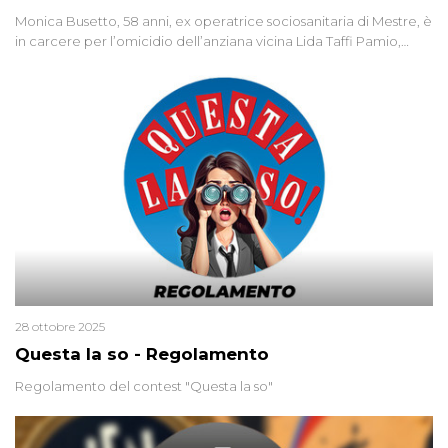
Monica Busetto, 58 anni, ex operatrice sociosanitaria di Mestre, è
in carcere per l’omicidio dell’anziana vicina Lida Taffi Pamio,
uccisa nel 2012. Condannata a 25 anni per una traccia di Dna
minuscola su una collanina, Monica si proclama innocente. Nel
2015 un’altra donna confessa lo stesso delitto, poi ritratta. Due
colpevoli per un solo omicidio: errore giudiziario o giustizia
cieca?
28 ottobre 2025
Questa la so - Regolamento
Regolamento del contest "Questa la so"