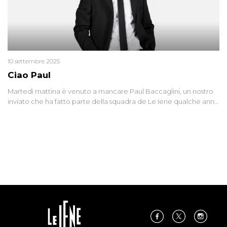
10 settembre 2025
Ciao Paul
Martedì mattina è venuto a mancare Paul Baccaglini, un nostro
inviato che ha fatto parte della squadra de Le Iene qualche anno
fa. Abbracciamo forte tutta la sua famiglia.