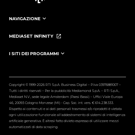
NAVIGAZIONE
Home
Puntate
MEDIASET INFINITY
Le Iene Presentano Inside
Puntate Ieneyeh
Tutti i servizi
I SITI DEI PROGRAMMI
Le Iene
Grande Fratello
Segnalazioni
L'Isola dei Famosi
Pubblico
Striscia la Notizia
Maria De Filippi
Copyright © 1999-2026 RTI S.p.A. Business Digital – P.Iva 03976881007 –
Verissimo
Tutti i diritti riservati – Per la pubblicità Mediamond S.p.A. – RTI S.p.A.,
Mediaset N.V., sede legale Amsterdam (Paesi Bassi) – Uffici Viale Europa
46, 20093 Cologno Monzese (MI) - Cap. Soc. int. vers. € 614.238.333.
Rispetto ai contenuti e ai dati personali trasmessi e/o riprodotti è vietata
ogni utilizzazione funzionale all'addestramento di sistemi di intelligenza
artificiale generativa. È altresì fatto divieto espresso di utilizzare mezzi
automatizzati di data scraping.