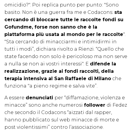
omicidio?". Poi replica punto per punto: "Sono
basito. Non è una guerra fra me e Codacons:
sta
cercando di bloccare tutte le raccolte fondi su
Gofundme, forse non sanno che è la
piattaforma più usata al mondo per le raccolte
".
"Sta cercando di minacciarmi e intimidirmi in
tutti i modi”, dichiara rivolto a Rienzi. “Quello che
state facendo non solo è pericoloso ma non serve
a nulla se non ai vostri interessi". E
difende la
realizzazione, grazie ai fondi raccolti, della
terapia intensiva al San Raffaele di Milano
che
funziona "a pieno regime e salva vite”.
A essere
denunciati
per “diffamazione, violenza e
minacce” sono anche numerosi
follower
di Fedez
che secondo il Codacons “aizzati dal rapper,
hanno pubblicato sul web minacce di morte e
post violentissimi” contro l’associazione.