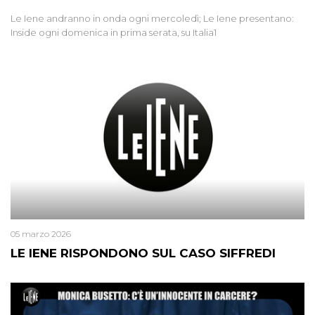
Le Iene andranno in onda ogni mercoledì; Le Iene presentano:
Inside ogni domenica in prima serata, su Italia1
05 marzo 2026
LE IENE RISPONDONO SUL CASO SIFFREDI