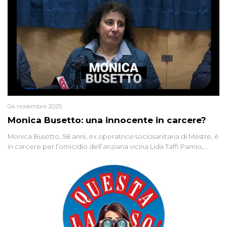
04 novembre 2025
Monica Busetto: una innocente in carcere?
Monica Busetto, 58 anni, ex operatrice sociosanitaria di Mestre, è
in carcere per l’omicidio dell’anziana vicina Lida Taffi Pamio,
uccisa nel 2012. Condannata a 25 anni per una traccia di Dna
minuscola su una collanina, Monica si proclama innocente. Nel
2015 un’altra donna confessa lo stesso delitto, poi ritratta. Due
colpevoli per un solo omicidio: errore giudiziario o giustizia
cieca?