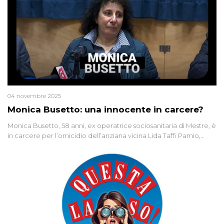
04 novembre 2025
Monica Busetto: una innocente in carcere?
Monica Busetto, 58 anni, ex operatrice sociosanitaria di Mestre, è
in carcere per l’omicidio dell’anziana vicina Lida Taffi Pamio,
uccisa nel 2012. Condannata a 25 anni per una traccia di Dna
minuscola su una collanina, Monica si proclama innocente. Nel
2015 un’altra donna confessa lo stesso delitto, poi ritratta. Due
colpevoli per un solo omicidio: errore giudiziario o giustizia
cieca?