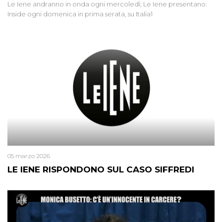
Le Iene andranno in onda ogni mercoledì; Le Iene presentano:
Inside ogni domenica in prima serata, su Italia1
05 marzo 2026
LE IENE RISPONDONO SUL CASO SIFFREDI