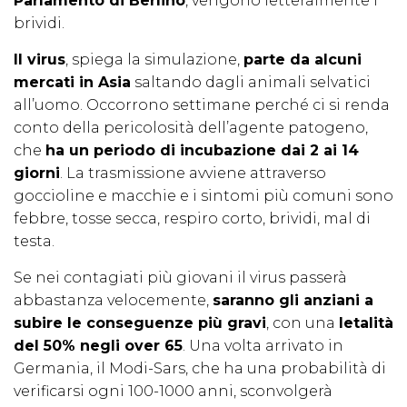
Parlamento di Berlino
, vengono letteralmente i
brividi.
Il virus
, spiega la simulazione,
parte da alcuni
mercati in Asia
saltando dagli animali selvatici
all’uomo. Occorrono settimane perché ci si renda
conto della pericolosità dell’agente patogeno,
che
ha un periodo di incubazione dai 2 ai 14
giorni
. La trasmissione avviene attraverso
goccioline e macchie e i sintomi più comuni sono
febbre, tosse secca, respiro corto, brividi, mal di
testa.
Se nei contagiati più giovani il virus passerà
abbastanza velocemente,
saranno gli anziani a
subire le conseguenze più gravi
, con una
letalità
del 50% negli over 65
. Una volta arrivato in
Germania, il Modi-Sars, che ha una probabilità di
verificarsi ogni 100-1000 anni, sconvolgerà