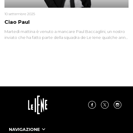
10 settembre 2025
Ciao Paul
Martedì mattina è venuto a mancare Paul Baccaglini, un nostro
inviato che ha fatto parte della squadra de Le Iene qualche anno
fa. Abbracciamo forte tutta la sua famiglia.
NAVIGAZIONE