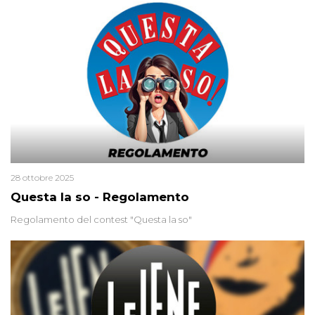
minuscola su una collanina, Monica si proclama innocente. Nel
2015 un’altra donna confessa lo stesso delitto, poi ritratta. Due
colpevoli per un solo omicidio: errore giudiziario o giustizia
cieca?
28 ottobre 2025
Questa la so - Regolamento
Regolamento del contest "Questa la so"