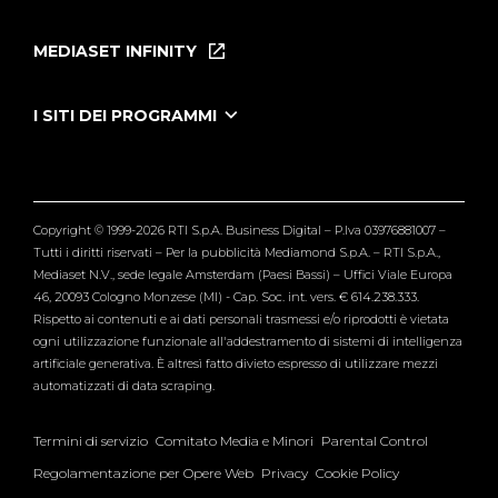
Home
Puntate
MEDIASET INFINITY
Le Iene Presentano Inside
Puntate Ieneyeh
Tutti i servizi
I SITI DEI PROGRAMMI
Le Iene
Grande Fratello
Segnalazioni
L'Isola dei Famosi
Pubblico
Striscia la Notizia
Maria De Filippi
Copyright © 1999-2026 RTI S.p.A. Business Digital – P.Iva 03976881007 –
Verissimo
Tutti i diritti riservati – Per la pubblicità Mediamond S.p.A. – RTI S.p.A.,
Mediaset N.V., sede legale Amsterdam (Paesi Bassi) – Uffici Viale Europa
46, 20093 Cologno Monzese (MI) - Cap. Soc. int. vers. € 614.238.333.
Rispetto ai contenuti e ai dati personali trasmessi e/o riprodotti è vietata
ogni utilizzazione funzionale all'addestramento di sistemi di intelligenza
artificiale generativa. È altresì fatto divieto espresso di utilizzare mezzi
automatizzati di data scraping.
Termini di servizio
Comitato Media e Minori
Parental Control
Regolamentazione per Opere Web
Privacy
Cookie Policy