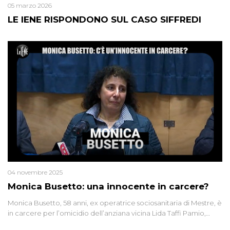
05 marzo 2026
LE IENE RISPONDONO SUL CASO SIFFREDI
04 novembre 2025
Monica Busetto: una innocente in carcere?
Monica Busetto, 58 anni, ex operatrice sociosanitaria di Mestre, è
in carcere per l’omicidio dell’anziana vicina Lida Taffi Pamio,
uccisa nel 2012. Condannata a 25 anni per una traccia di Dna