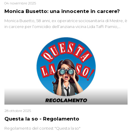
04 novembre 2025
Monica Busetto: una innocente in carcere?
Monica Busetto, 58 anni, ex operatrice sociosanitaria di Mestre, è
in carcere per l’omicidio dell’anziana vicina Lida Taffi Pamio,
uccisa nel 2012. Condannata a 25 anni per una traccia di Dna
minuscola su una collanina, Monica si proclama innocente. Nel
2015 un’altra donna confessa lo stesso delitto, poi ritratta. Due
colpevoli per un solo omicidio: errore giudiziario o giustizia
cieca?
28 ottobre 2025
Questa la so - Regolamento
Regolamento del contest "Questa la so"