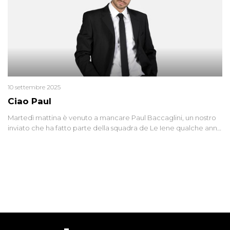
10 settembre 2025
Ciao Paul
Martedì mattina è venuto a mancare Paul Baccaglini, un nostro
inviato che ha fatto parte della squadra de Le Iene qualche anno
fa. Abbracciamo forte tutta la sua famiglia.