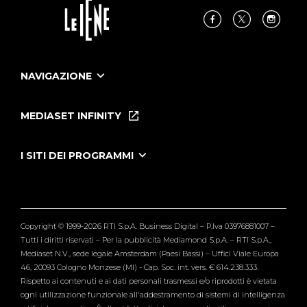
NAVIGAZIONE
Home
Puntate
MEDIASET INFINITY
Le Iene Presentano Inside
Puntate Ieneyeh
Tutti i servizi
I SITI DEI PROGRAMMI
Le Iene
Grande Fratello
Segnalazioni
L'Isola dei Famosi
Pubblico
Striscia la Notizia
Maria De Filippi
Copyright © 1999-2026 RTI S.p.A. Business Digital – P.Iva 03976881007 –
Verissimo
Tutti i diritti riservati – Per la pubblicità Mediamond S.p.A. – RTI S.p.A.,
Mediaset N.V., sede legale Amsterdam (Paesi Bassi) – Uffici Viale Europa
46, 20093 Cologno Monzese (MI) - Cap. Soc. int. vers. € 614.238.333.
Rispetto ai contenuti e ai dati personali trasmessi e/o riprodotti è vietata
ogni utilizzazione funzionale all'addestramento di sistemi di intelligenza