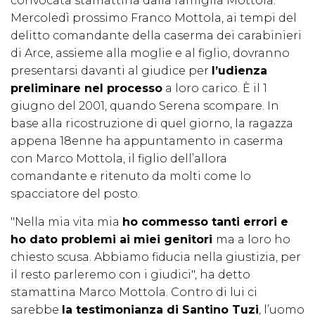
convocata stamattina dalla famiglia Mottola.
Mercoledì prossimo Franco Mottola, ai tempi del
delitto comandante della caserma dei carabinieri
di Arce, assieme alla moglie e al figlio, dovranno
presentarsi davanti al giudice per
l’udienza
preliminare nel processo
a loro carico. È il 1
giugno del 2001, quando Serena scompare. In
base alla ricostruzione di quel giorno, la ragazza
appena 18enne ha appuntamento in caserma
con Marco Mottola, il figlio dell’allora
comandante e ritenuto da molti come lo
spacciatore del posto.
"Nella mia vita mia
ho commesso tanti errori e
ho dato problemi ai miei genitori
ma a loro ho
chiesto scusa. Abbiamo fiducia nella giustizia, per
il resto parleremo con i giudici", ha detto
stamattina Marco Mottola. Contro di lui ci
sarebbe
la testimonianza di Santino Tuzi
, l’uomo