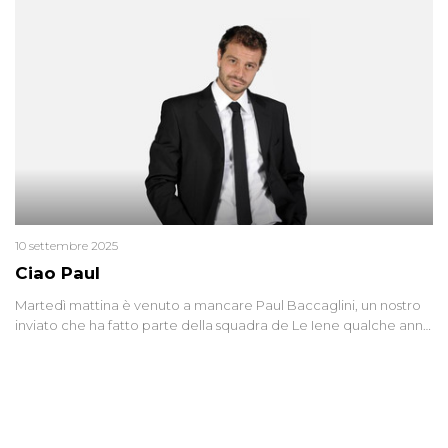
10 settembre 2025
Ciao Paul
Martedì mattina è venuto a mancare Paul Baccaglini, un nostro
inviato che ha fatto parte della squadra de Le Iene qualche anno
fa. Abbracciamo forte tutta la sua famiglia.