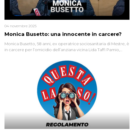
04 novembre 2025
Monica Busetto: una innocente in carcere?
Monica Busetto, 58 anni, ex operatrice sociosanitaria di Mestre, è
in carcere per l’omicidio dell’anziana vicina Lida Taffi Pamio,
uccisa nel 2012. Condannata a 25 anni per una traccia di Dna
minuscola su una collanina, Monica si proclama innocente. Nel
2015 un’altra donna confessa lo stesso delitto, poi ritratta. Due
colpevoli per un solo omicidio: errore giudiziario o giustizia
cieca?