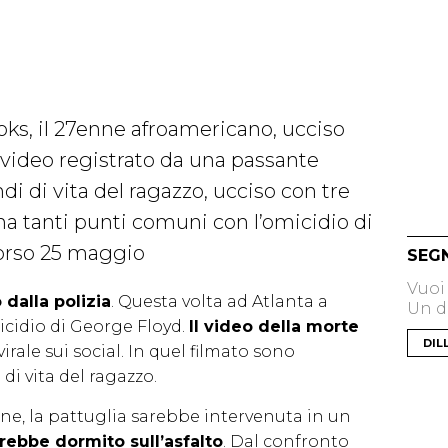
ks, il 27enne afroamericano, ucciso
n video registrato da una passante
di di vita del ragazzo, ucciso con tre
o ha tanti punti comuni con l’omicidio di
corso 25 maggio
SEG
Vuoi
dalla polizia
. Questa volta ad Atlanta a
Un di
cidio di George Floyd.
Il video della morte
DIL
 virale sui social. In quel filmato sono
 di vita del ragazzo.
e, la pattuglia sarebbe intervenuta in un
rebbe dormito sull’asfalto
. Dal confronto