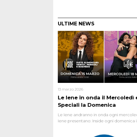
ULTIME NEWS
13 marzo 2026
Le Iene in onda il Mercoledì e
Speciali la Domenica
Le Iene andranno in onda ogni mercoled
Iene presentano: Inside ogni domenica 
prima serata, su Italia1