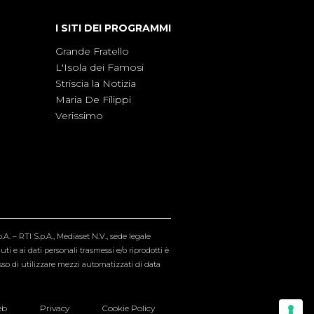
I SITI DEI PROGRAMMI
Grande Fratello
L'Isola dei Famosi
Striscia la Notizia
Maria De Filippi
Verissimo
A. – RTI S.p.A., Mediaset N.V., sede legale
i e ai dati personali trasmessi e/o riprodotti è
esso di utilizzare mezzi automatizzati di data
eb
Privacy
Cookie Policy