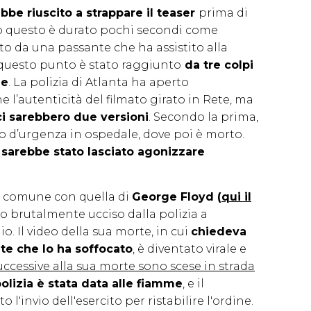
bbe riuscito a strappare il teaser
prima di
tto questo è durato pochi secondi come
to da una passante che ha assistito alla
 questo punto è stato raggiunto
da tre colpi
le
. La polizia di Atlanta ha aperto
e l’autenticità del filmato girato in Rete, ma
ci sarebbero due versioni
. Secondo la prima,
to d’urgenza in ospedale, dove poi è morto.
sarebbe stato lasciato agonizzare
n comune con quella di
George Floyd (
qui il
o brutalmente ucciso dalla polizia a
. Il video della sua morte, in cui
chiedeva
te che lo ha soffocato
, è diventato virale e
ccessive alla sua morte sono scese in strada
olizia è stata data alle fiamme
, e il
'invio dell'esercito per ristabilire l'ordine.