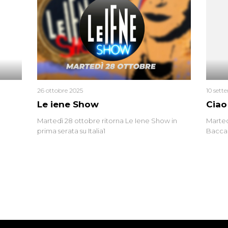
tracci
Monica
un’altr
ritrat
errore 
26 ottobre 2025
10 sett
Le iene Show
Ciao
Martedì 28 ottobre ritorna Le Iene Show in
Marted
prima serata su Italia1
Baccag
della 
fa. Ab