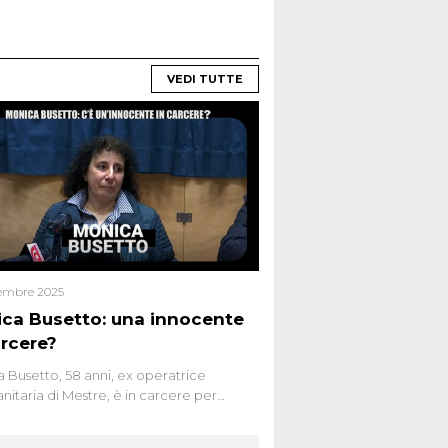
VEDI TUTTE
embre 2025
ca Busetto: una innocente
arcere?
 Busetto, 58 anni, ex operatrice
anitaria di Mestre, è in carcere per
dio dell’anziana vicina Lida Taffi Pamio,
 nel 2012. Condannata a 25 anni per una