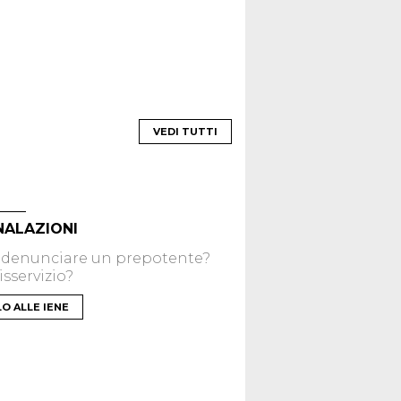
VEDI TUTTI
NALAZIONI
 denunciare un prepotente?
sservizio?
LO ALLE IENE