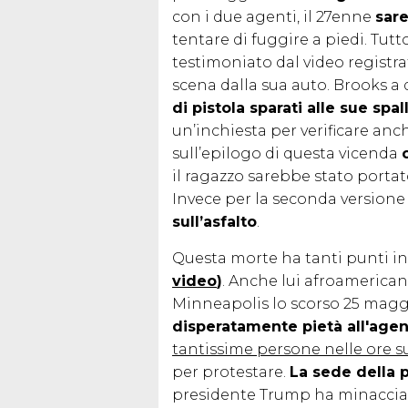
con i due agenti, il 27enne
sare
tentare di fuggire a piedi. Tu
testimoniato dal video registra
scena dalla sua auto. Brooks a
di pistola sparati alle sue spal
un’inchiesta per verificare anch
sull’epilogo di questa vicenda
il ragazzo sarebbe stato porta
Invece per la seconda versione
sull’asfalto
.
Questa morte ha tanti punti i
video
)
. Anche lui afroamerican
Minneapolis lo scorso 25 maggio
disperatamente pietà all'agen
tantissime persone nelle ore su
per protestare.
La sede della p
presidente Trump ha minacciato l