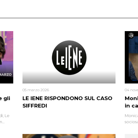
05 marzo 2026
04 nov
 gli
LE IENE RISPONDONO SUL CASO
Moni
SIFFREDI
in c
ì; Le
Monica
in
socios
l’omici
uccisa