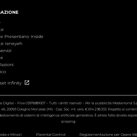
GAZIONE
e
te
ne Presentano Inside
te Ieneyeh
servizi
ne
azioni
ico
et Infinity
Digital – P.Iva 03976881007 – Tutti i diritti riservati – Per la pubblicità Mediamond S.p.
6, 20093 Cologno Monzese (MI) - Cap. Soc. int. vers. € 614.238.333. Rispetto ai contenut
estramento di sistemi di intelligenza artificiale generativa. È altresì fatto divieto espr
scraping.
dia e Minori
Parental Control
Regolamentazione per Opere W