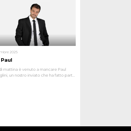
a di Dna minuscola su una collanina,
 si proclama innocente. Nel 2015
a donna confessa lo stesso delitto, poi
ta. Due colpevoli per un solo omicidio:
giudiziario o giustizia cieca?
embre 2025
 Paul
ì mattina è venuto a mancare Paul
lini, un nostro inviato che ha fatto parte
squadra de Le Iene qualche anno
bracciamo forte tutta la sua famiglia.