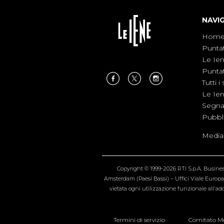
NAVI
Hom
Punta
Le Ie
Punta
Tutti i 
Le Ie
Segnal
Pubbl
Medias
Copyright © 1999-2026 RTI S.p.A. Business 
Amsterdam (Paesi Bassi) – Uffici Viale Europa 4
vietata ogni utilizzazione funzionale all'add
Termini di servizio
Comitato Me