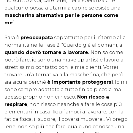
Ho scritto a voi, care Iene, nella speranza che
qualcuno possa aiutarmi a capire se esiste una
mascherina alternativa per le persone come
me
”.
Sara è
preoccupata
soprattutto per il ritorno alla
normalità nella Fase 2: “Guardo già al domani, a
quando dovrò tornare a lavorare.
Non so come
potrò fare, io sono una make up artist e lavoro a
strettissimo contatto con le mie clienti. Vorrei
trovare un’alternativa alla mascherina, che però
sia sicura perché
è importante proteggersi
. Io mi
sono sempre adattata a tutto fin da piccola ma
adesso proprio non ci riesco.
Non riesco a
respirare
, non riesco neanche a fare le cose più
elementari in casa, figuriamoci a lavorare, con la
fatica fisica, il sudore, il doversi muovere... Vi prego
Iene, non so più che fare: qualcuno conosce una