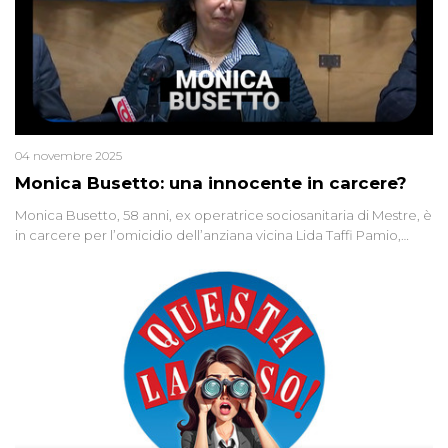
04 novembre 2025
Monica Busetto: una innocente in carcere?
Monica Busetto, 58 anni, ex operatrice sociosanitaria di Mestre, è
in carcere per l’omicidio dell’anziana vicina Lida Taffi Pamio,
uccisa nel 2012. Condannata a 25 anni per una traccia di Dna
minuscola su una collanina, Monica si proclama innocente. Nel
2015 un’altra donna confessa lo stesso delitto, poi ritratta. Due
colpevoli per un solo omicidio: errore giudiziario o giustizia
cieca?