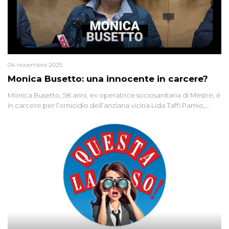
04 novembre 2025
Monica Busetto: una innocente in carcere?
Monica Busetto, 58 anni, ex operatrice sociosanitaria di Mestre, è
in carcere per l’omicidio dell’anziana vicina Lida Taffi Pamio,
uccisa nel 2012. Condannata a 25 anni per una traccia di Dna
minuscola su una collanina, Monica si proclama innocente. Nel
2015 un’altra donna confessa lo stesso delitto, poi ritratta. Due
colpevoli per un solo omicidio: errore giudiziario o giustizia
cieca?