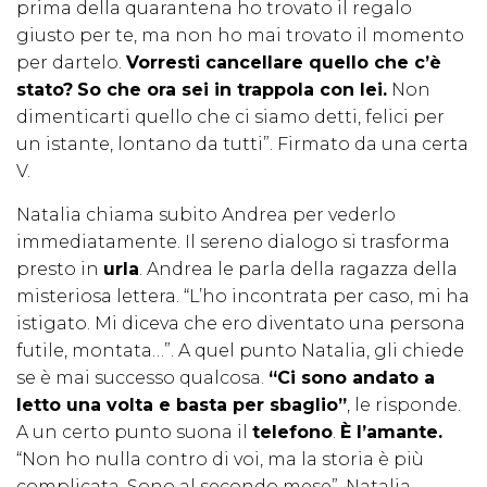
prima della quarantena ho trovato il regalo
giusto per te, ma non ho mai trovato il momento
per dartelo.
Vorresti cancellare quello che c’è
stato?
So che ora sei in trappola con lei.
Non
dimenticarti quello che ci siamo detti, felici per
un istante, lontano da tutti”. Firmato da una certa
V.
Natalia chiama subito Andrea per vederlo
immediatamente. Il sereno dialogo si trasforma
presto in
urla
. Andrea le parla della ragazza della
misteriosa lettera. “L’ho incontrata per caso, mi ha
istigato. Mi diceva che ero diventato una persona
futile, montata…”. A quel punto Natalia, gli chiede
se è mai successo qualcosa.
“Ci sono andato a
letto una volta e basta per sbaglio”
, le risponde.
A un certo punto suona il
telefono
.
È l’amante.
“Non ho nulla contro di voi, ma la storia è più
complicata. Sono al secondo mese”. Natalia