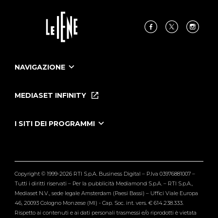
NAVIGAZIONE
Home
Puntate
MEDIASET INFINITY
Le Iene Presentano Inside
Puntate Ieneyeh
Tutti i servizi
I SITI DEI PROGRAMMI
Le Iene
Grande Fratello
Segnalazioni
L'Isola dei Famosi
Pubblico
Striscia la Notizia
Maria De Filippi
Copyright © 1999-2026 RTI S.p.A. Business Digital – P.Iva 03976881007 –
Verissimo
Tutti i diritti riservati – Per la pubblicità Mediamond S.p.A. – RTI S.p.A.,
Mediaset N.V., sede legale Amsterdam (Paesi Bassi) – Uffici Viale Europa
46, 20093 Cologno Monzese (MI) - Cap. Soc. int. vers. € 614.238.333.
Rispetto ai contenuti e ai dati personali trasmessi e/o riprodotti è vietata