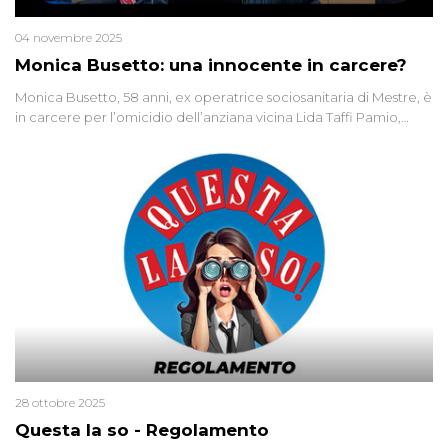
04 novembre 2025
Monica Busetto: una innocente in carcere?
Monica Busetto, 58 anni, ex operatrice sociosanitaria di Mestre, è
in carcere per l’omicidio dell’anziana vicina Lida Taffi Pamio,
uccisa nel 2012. Condannata a 25 anni per una traccia di Dna
minuscola su una collanina, Monica si proclama innocente. Nel
2015 un’altra donna confessa lo stesso delitto, poi ritratta. Due
colpevoli per un solo omicidio: errore giudiziario o giustizia
cieca?
28 ottobre 2025
Questa la so - Regolamento