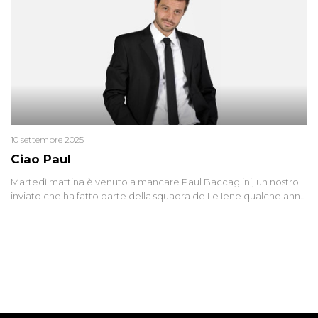
10 settembre 2025
Ciao Paul
Martedì mattina è venuto a mancare Paul Baccaglini, un nostro
inviato che ha fatto parte della squadra de Le Iene qualche anno
fa. Abbracciamo forte tutta la sua famiglia.