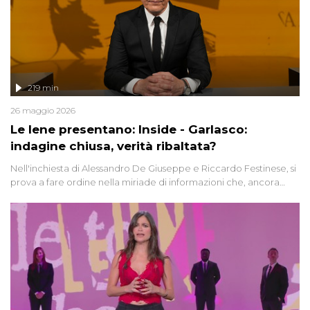
219 min
26 maggio 2026
Le Iene presentano: Inside - Garlasco:
indagine chiusa, verità ribaltata?
Nell'inchiesta di Alessandro De Giuseppe e Riccardo Festinese, si
prova a fare ordine nella miriade di informazioni che, ancora
oggi, continuano a emergere attorno a una delle vicende
giudiziarie più discusse degli ultimi anni. Lo speciale ricostruisce la
vicenda mettendo in fila testimonianze, errori, dettagli
controversi e i protagonisti di un'indagine che sembra non avere
fine.