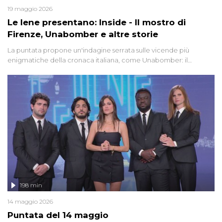
19 maggio 2026
Le Iene presentano: Inside - Il mostro di
Firenze, Unabomber e altre storie
La puntata propone un'indagine serrata sulle vicende più
enigmatiche della cronaca italiana, come Unabomber: il
dinamitardo seriale responsabile di decine di attentati tra gli anni
'90 e il 2000 che, inquietantemente, potrebbe essere ancora in
libertà. Lo speciale affronta inoltre le zone d'ombra sul Mostro di
Firenze, le cui responsabilità appaiono ancora oggi avvolte in un
groviglio di dubbi mai chiariti. Nel corso dello speciale anche
l'intervista inedita a Olindo Romano, realizzata ne...
198 min
14 maggio 2026
Puntata del 14 maggio