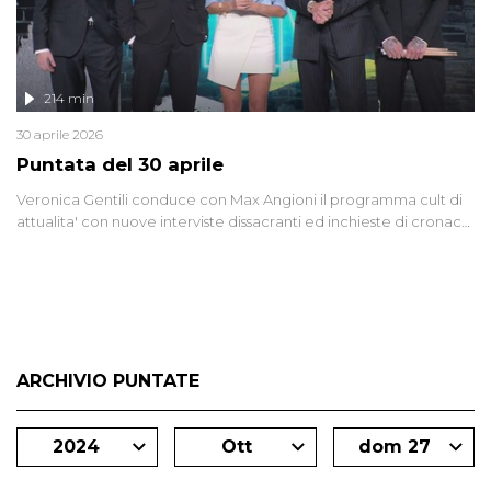
214 min
30 aprile 2026
Puntata del 30 aprile
Veronica Gentili conduce con Max Angioni il programma cult di
attualita' con nuove interviste dissacranti ed inchieste di cronaca
degli inviati.
ARCHIVIO PUNTATE
2024
Ott
dom 27