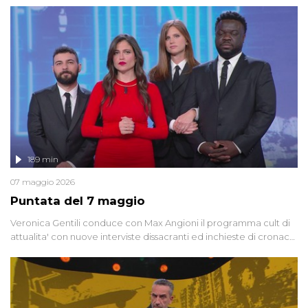
racconta l'universo delle narrazioni alternative, dei sospetti
globali e del complottismo che negli ultimi anni hanno invaso
social network, talk show, piazze digitali e immaginario collettivo.
189 min
07 maggio 2026
Puntata del 7 maggio
Veronica Gentili conduce con Max Angioni il programma cult di
attualita' con nuove interviste dissacranti ed inchieste di cronaca
degli inviati.