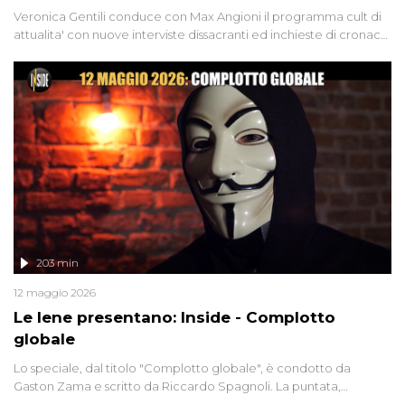
Veronica Gentili conduce con Max Angioni il programma cult di
attualita' con nuove interviste dissacranti ed inchieste di cronaca
degli inviati.
203 min
12 maggio 2026
Le Iene presentano: Inside - Complotto
globale
Lo speciale, dal titolo "Complotto globale", è condotto da
Gaston Zama e scritto da Riccardo Spagnoli. La puntata,
dedicata alle grandi teorie cospirazioniste del nostro tempo,