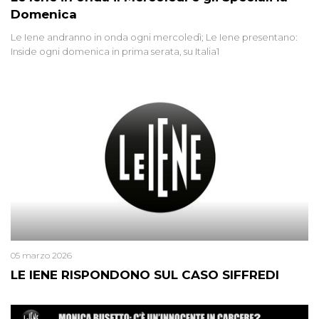
Domenica
Le Iene andranno in onda ogni mercoledì; Le Iene presentano:
Inside ogni domenica in prima serata, su Italia1
05 marzo 2026
LE IENE RISPONDONO SUL CASO SIFFREDI