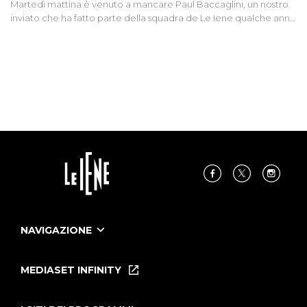
Martedì mattina è venuto a mancare Paul Baccaglini, un nostro
inviato che ha fatto parte della squadra de Le Iene qualche anno
fa. Abbracciamo forte tutta la sua famiglia.
NAVIGAZIONE
Home
Puntate
MEDIASET INFINITY
Le Iene Presentano Inside
Puntate Ieneyeh