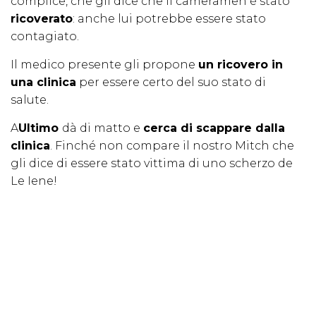
complice, che gli dice che il cameramen è stato
ricoverato
: anche lui potrebbe essere stato
contagiato.
Il medico presente gli propone
un ricovero in
una clinica
per essere certo del suo stato di
salute.
A
Ultimo
dà di matto e
cerca di scappare dalla
clinica
. Finché non compare il nostro Mitch che
gli dice di essere stato vittima di uno scherzo de
Le Iene!