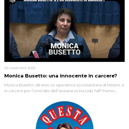
04 novembre 2025
Monica Busetto: una innocente in carcere?
Monica Busetto, 58 anni, ex operatrice sociosanitaria di Mestre, è
in carcere per l’omicidio dell’anziana vicina Lida Taffi Pamio,
uccisa nel 2012. Condannata a 25 anni per una traccia di Dna
minuscola su una collanina, Monica si proclama innocente. Nel
2015 un’altra donna confessa lo stesso delitto, poi ritratta. Due
colpevoli per un solo omicidio: errore giudiziario o giustizia
cieca?