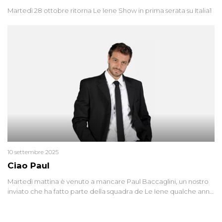
Martedì 28 ottobre ritorna Le Iene Show in prima serata su Italia1
10 settembre 2025
Ciao Paul
Martedì mattina è venuto a mancare Paul Baccaglini, un nostro
inviato che ha fatto parte della squadra de Le Iene qualche anno
fa. Abbracciamo forte tutta la sua famiglia.