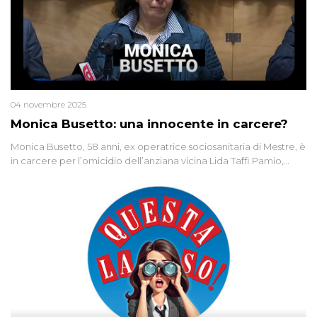
04 novembre 2025
Monica Busetto: una innocente in carcere?
Monica Busetto, 58 anni, ex operatrice sociosanitaria di Mestre, è
in carcere per l’omicidio dell’anziana vicina Lida Taffi Pamio,
uccisa nel 2012. Condannata a 25 anni per una traccia di Dna
minuscola su una collanina, Monica si proclama innocente. Nel
2015 un’altra donna confessa lo stesso delitto, poi ritratta. Due
colpevoli per un solo omicidio: errore giudiziario o giustizia
cieca?