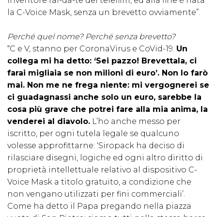
inventore fai-da-te del telefilm, ed alla fine è nata
la C-Voice Mask, senza un brevetto ovviamente”.
Perché quel nome? Perché senza brevetto?
“C e V, stanno per CoronaVirus e CoVid-19.
Un
collega mi ha detto: ‘Sei pazzo! Brevettala, ci
farai migliaia se non milioni di euro’. Non lo farò
mai. Non me ne frega niente: mi vergognerei se
ci guadagnassi anche solo un euro, sarebbe la
cosa più grave che potrei fare alla mia anima, la
venderei al diavolo.
L’ho anche messo per
iscritto, per ogni tutela legale se qualcuno
volesse approfittarne: ‘Siropack ha deciso di
rilasciare disegni, logiche ed ogni altro diritto di
proprietà intellettuale relativo al dispositivo C-
Voice Mask a titolo gratuito, a condizione che
non vengano utilizzati per fini commerciali’.
Come ha detto il Papa pregando nella piazza