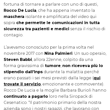
fortuna di tornare a parlare con uno di questi,
Rocco De Lucia
, che ha appena inventato la
maschera
isolante e amplificata del video qui
sopra
che permette le comunicazioni in tutta
sicurezza tra pazienti e medici
senza il rischio di
contagio.
L’avevamo conosciuto per la prima volta nel
novembre 2017 con
Nina Palmieri
. Un suo operaio,
Steven Babbi
, allora 22enne, colpito da una
forma gravissima di
tumore
,
non riceveva più lo
stipendio dall’Inps
durante la malattia perché
erano passati i sei mesi previsti dalla legge (
qui
trovate il servizio
, emozionante e commovente).
Rocco De Lucia e la moglie Barbara Burioli hanno
continuato a pagarlo
loro nella Siropack di
Cesenatico. “Il patrimonio primario della nostra
azienda sono i nostri ragazzi, che lavorano con