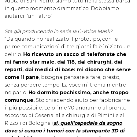
vuota di San Pietro: siamo tutti nella stessa barca
in questo momento drammatico. Dobbiamo
aiutarci l’un l’altro”.
Sta già producendo in serie la C-Voice Mask?
“Da quando ho realizzato il prototipo, con le
prime comunicazioni di tre giorni fa è iniziato un
delirio.
Ho ricevuto un sacco di telefonate che
mi fanno star male, dai 118, dai chirurghi, dai
reparti, dai medici di base: mi dicono che serve
come il pane
, bisogna pensare a fare, presto,
senza perdere tempo. La voce mi trema mentre
ne parlo.
Ho dormito pochissimo, anche troppo
comunque.
Sto chiedendo aiuto per fabbricarne
il più possibile. Le prime 70 andranno al pronto
soccorso di Cesena, alla chirurgia di Rimini e al
Rizzoli di Bologna (
sì, quell’ospedale da sogno
dove si curano i tumori con la stampante 3D di