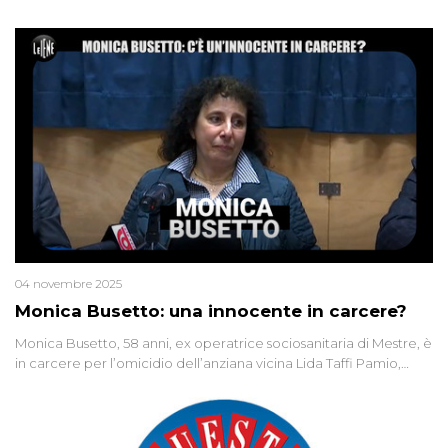
04 novembre 2025
Monica Busetto: una innocente in carcere?
Monica Busetto, 58 anni, ex operatrice sociosanitaria di Mestre, è
in carcere per l’omicidio dell’anziana vicina Lida Taffi Pamio,
uccisa nel 2012. Condannata a 25 anni per una traccia di Dna
minuscola su una collanina, Monica si proclama innocente. Nel
2015 un’altra donna confessa lo stesso delitto, poi ritratta. Due
colpevoli per un solo omicidio: errore giudiziario o giustizia