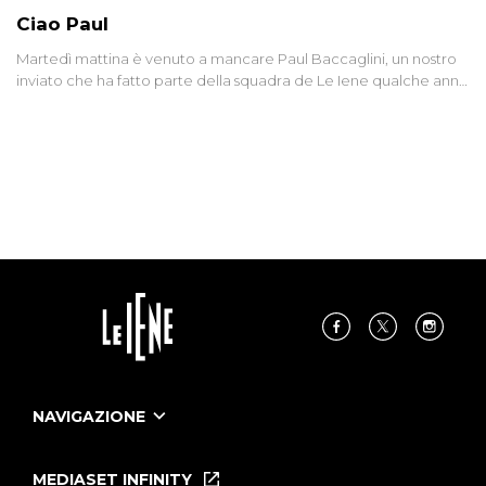
Ciao Paul
Martedì mattina è venuto a mancare Paul Baccaglini, un nostro
inviato che ha fatto parte della squadra de Le Iene qualche anno
fa. Abbracciamo forte tutta la sua famiglia.
NAVIGAZIONE
Home
Puntate
MEDIASET INFINITY