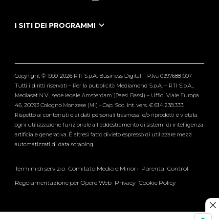
Le Iene Presentano Inside
Puntate Ieneyeh
Tutti i servizi
I SITI DEI PROGRAMMI
Le Iene
Grande Fratello
Segnalazioni
L'Isola dei Famosi
Pubblico
Striscia la Notizia
Maria De Filippi
Copyright © 1999-2026 RTI S.p.A. Business Digital – P.Iva 03976881007 –
Verissimo
Tutti i diritti riservati – Per la pubblicità Mediamond S.p.A. – RTI S.p.A.,
Mediaset N.V., sede legale Amsterdam (Paesi Bassi) – Uffici Viale Europa
46, 20093 Cologno Monzese (MI) - Cap. Soc. int. vers. € 614.238.333.
Rispetto ai contenuti e ai dati personali trasmessi e/o riprodotti è vietata
ogni utilizzazione funzionale all'addestramento di sistemi di intelligenza
artificiale generativa. È altresì fatto divieto espresso di utilizzare mezzi
automatizzati di data scraping.
Termini di servizio
Comitato Media e Minori
Parental Control
Regolamentazione per Opere Web
Privacy
Cookie Policy