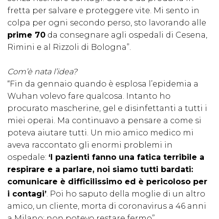
fretta per salvare e proteggere vite. Mi sento in
colpa per ogni secondo perso, sto lavorando alle
prime 70
da consegnare agli ospedali di Cesena,
Rimini e al Rizzoli di Bologna”.
Com’è nata l’idea?
“Fin da gennaio quando è esplosa l’epidemia a
Wuhan volevo fare qualcosa. Intanto ho
procurato mascherine, gel e disinfettanti a tutti i
miei operai. Ma continuavo a pensare a come si
poteva aiutare tutti. Un mio amico medico mi
aveva raccontato gli enormi problemi in
ospedale:
‘I pazienti fanno una fatica terribile a
respirare e a parlare, noi siamo tutti bardati:
comunicare è difficilissimo ed è pericoloso per
i contagi’
. Poi ho saputo della moglie di un altro
amico, un cliente, morta di coronavirus a 46 anni
a Milano: non potevo restare fermo”.