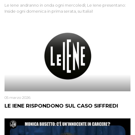
Le Iene andranno in onda ogni mercoledì; Le Iene presentano:
Inside ogni domenica in prima serata, su Italia1
05 marzo 2026
LE IENE RISPONDONO SUL CASO SIFFREDI