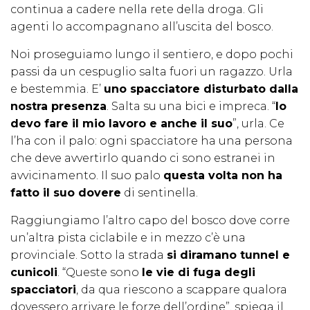
continua a cadere nella rete della droga. Gli
agenti lo accompagnano all’uscita del bosco.
Noi proseguiamo lungo il sentiero, e dopo pochi
passi da un cespuglio salta fuori un ragazzo. Urla
e bestemmia. E’
uno spacciatore disturbato dalla
nostra presenza
. Salta su una bici e impreca. “
Io
devo fare il mio lavoro e anche il suo
”, urla. Ce
l’ha con il palo: ogni spacciatore ha una persona
che deve avvertirlo quando ci sono estranei in
avvicinamento. Il suo palo
questa volta non ha
fatto il suo dovere
di sentinella.
Raggiungiamo l’altro capo del bosco dove corre
un’altra pista ciclabile e in mezzo c’è una
provinciale. Sotto la strada
si diramano tunnel e
cunicoli
. “Queste sono
le vie di fuga degli
spacciatori
, da qua riescono a scappare qualora
dovessero arrivare le forze dell’ordine”, spiega il