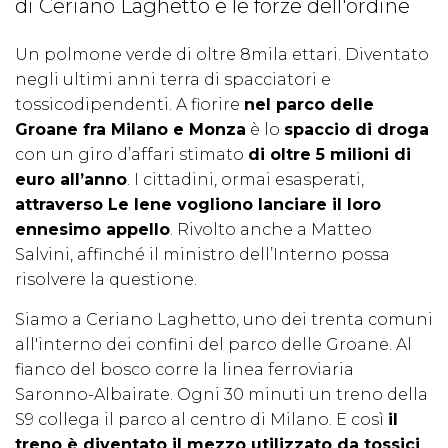
di Ceriano Laghetto e le forze dell'ordine
Un polmone verde di oltre 8mila ettari. Diventato
negli ultimi anni terra di spacciatori e
tossicodipendenti. A fiorire
nel parco delle
Groane fra Milano e Monza
è lo
spaccio di droga
con un giro d’affari stimato
di oltre 5 milioni di
euro all’anno
. I cittadini, ormai esasperati,
attraverso Le Iene vogliono lanciare il loro
ennesimo appello
. Rivolto anche a Matteo
Salvini, affinché il ministro dell’Interno possa
risolvere la questione.
Siamo a Ceriano Laghetto, uno dei trenta comuni
all'interno dei confini del parco delle Groane. Al
fianco del bosco corre la linea ferroviaria
Saronno-Albairate. Ogni 30 minuti un treno della
S9 collega il parco al centro di Milano. E così
il
treno è diventato il mezzo utilizzato da tossici