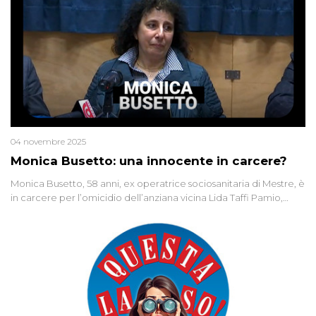
04 novembre 2025
Monica Busetto: una innocente in carcere?
Monica Busetto, 58 anni, ex operatrice sociosanitaria di Mestre, è
in carcere per l’omicidio dell’anziana vicina Lida Taffi Pamio,
uccisa nel 2012. Condannata a 25 anni per una traccia di Dna
minuscola su una collanina, Monica si proclama innocente. Nel
2015 un’altra donna confessa lo stesso delitto, poi ritratta. Due
colpevoli per un solo omicidio: errore giudiziario o giustizia
cieca?