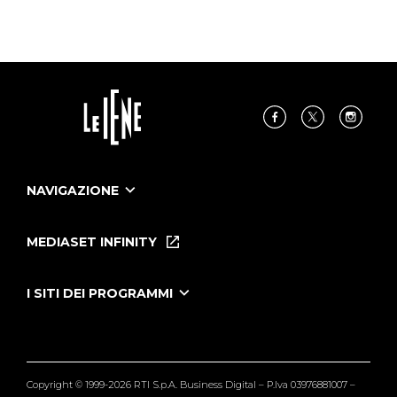
NAVIGAZIONE
Home
Puntate
MEDIASET INFINITY
Le Iene Presentano Inside
Puntate Ieneyeh
Tutti i servizi
I SITI DEI PROGRAMMI
Le Iene
Grande Fratello
Segnalazioni
L'Isola dei Famosi
Pubblico
Striscia la Notizia
Maria De Filippi
Copyright © 1999-2026 RTI S.p.A. Business Digital – P.Iva 03976881007 –
Verissimo