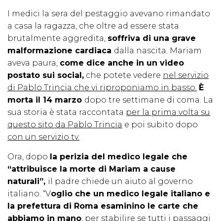
I medici la sera del pestaggio avevano rimandato
a casa la ragazza, che oltre ad essere stata
brutalmente aggredita,
soffriva di una grave
malformazione cardiaca
dalla nascita. Mariam
aveva paura,
come dice anche in un video
postato sui social,
che potete vedere
nel servizio
di Pablo Trincia che vi riproponiamo in basso.
È
morta il 14 marzo
dopo tre settimane di coma. La
sua storia è stata raccontata
per la prima volta su
questo sito da Pablo Trincia
e poi subito dopo
con un servizio tv.
Ora, dopo
la perizia del medico legale che
“attribuisce la morte di Mariam a cause
naturali”,
il padre chiede un aiuto al governo
italiano. “V
oglio che un medico legale italiano e
la prefettura di Roma esaminino le carte che
abbiamo in mano
, per stabilire se tutti i passaggi