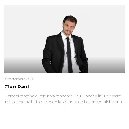
10 settembre 2025
Ciao Paul
Martedì mattina è venuto a mancare Paul Baccaglini, un nostro
inviato che ha fatto parte della squadra de Le Iene qualche anno
fa. Abbracciamo forte tutta la sua famiglia.