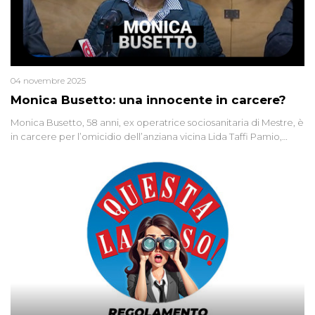
04 novembre 2025
Monica Busetto: una innocente in carcere?
Monica Busetto, 58 anni, ex operatrice sociosanitaria di Mestre, è
in carcere per l’omicidio dell’anziana vicina Lida Taffi Pamio,
uccisa nel 2012. Condannata a 25 anni per una traccia di Dna
minuscola su una collanina, Monica si proclama innocente. Nel
2015 un’altra donna confessa lo stesso delitto, poi ritratta. Due
colpevoli per un solo omicidio: errore giudiziario o giustizia
cieca?