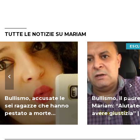
TUTTE LE NOTIZIE SU MARIAM
ESCL
Bullismo, accusate le
Bullismo, il padre
sei ragazze che hanno
Mariam: “Aiutate
pestato a morte
avere giustizia” 
Mariam