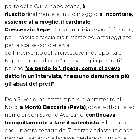
parte della Curia napoletana,
è
riuscito
finalmente, a inizio maggio,
a incontrare,
assieme alla moglie,
il cardinale
Crescenzio
Sepe
. Dopo un'iniziale soddisfazione,
per il faccia a faccia era rimasto poi amareggiato
per la scarsa concretezza
dell'intervento dell'arcivescovo metropolita di
Napoli. La sua, dice, è “una battaglia per tutti”
perché
“se perdo io”, ripete, come ci aveva
detto in un’intervista, “nessuno
denuncerà
più
gli abusi dei preti”
.
Don Silverio, nel frattempo, si era trasferito al
Nord,
a
Montù
Beccaria (Pavia)
, dove, sotto il falso
nome di don Saverio Aversano,
continuava
tranquillamente a fare il catechista
. È bastato
che il nostro servizio del 7 marzo andasse in onda
perché il sacerdote facesse perdere di nuovo le