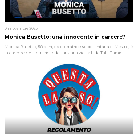
04 novembre 2025
Monica Busetto: una innocente in carcere?
Monica Busetto, 58 anni, ex operatrice sociosanitaria di Mestre, è
in carcere per l’omicidio dell’anziana vicina Lida Taffi Pamio,
uccisa nel 2012. Condannata a 25 anni per una traccia di Dna
minuscola su una collanina, Monica si proclama innocente. Nel
2015 un’altra donna confessa lo stesso delitto, poi ritratta. Due
colpevoli per un solo omicidio: errore giudiziario o giustizia
cieca?