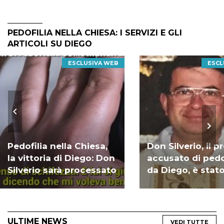
PEDOFILIA NELLA CHIESA: I SERVIZI E GLI
ARTICOLI SU DIEGO
ESCLUSIVA WEB
ESCL
Pedofilia nella Chiesa,
Don Silverio, il p
la vittoria di Diego: Don
accusato di pedo
Silverio sarà processato
da Diego, è stat
sospeso
ULTIME NEWS
VEDI TUTTE