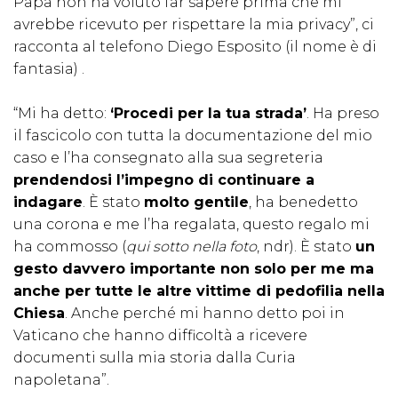
Papa non ha voluto far sapere prima che mi
avrebbe ricevuto per rispettare la mia privacy”, ci
racconta al telefono Diego Esposito (il nome è di
fantasia) .
“Mi ha detto:
‘Procedi per la tua strada’
. Ha preso
il fascicolo con tutta la documentazione del mio
caso e l’ha consegnato alla sua segreteria
prendendosi l’impegno di continuare a
indagare
. È stato
molto gentile
, ha benedetto
una corona e me l’ha regalata, questo regalo mi
ha commosso (
qui sotto nella foto
, ndr). È stato
un
gesto davvero importante non solo per me ma
anche per tutte le altre vittime di pedofilia nella
Chiesa
. Anche perché mi hanno detto poi in
Vaticano che hanno difficoltà a ricevere
documenti sulla mia storia dalla Curia
napoletana”.