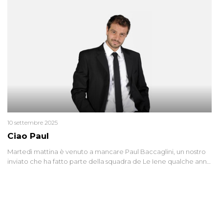
10 settembre 2025
Ciao Paul
Martedì mattina è venuto a mancare Paul Baccaglini, un nostro
inviato che ha fatto parte della squadra de Le Iene qualche anno
fa. Abbracciamo forte tutta la sua famiglia.