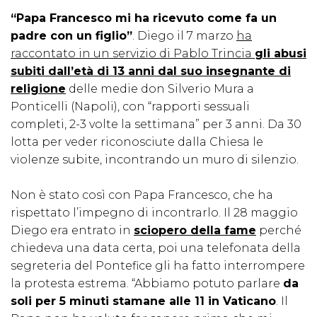
“Papa Francesco mi ha ricevuto come fa un
padre con un figlio”
. Diego il 7 marzo
ha
raccontato in un servizio di Pablo Trincia
gli abusi
subiti dall’età di 13 anni dal suo insegnante di
religione
delle medie don Silverio Mura a
Ponticelli (Napoli), con “rapporti sessuali
completi, 2-3 volte la settimana” per 3 anni. Da 30
lotta per veder riconosciute dalla Chiesa le
violenze subite, incontrando un muro di silenzio.
Non è stato così con Papa Francesco, che ha
rispettato l’impegno di incontrarlo. Il 28 maggio
Diego era entrato in
sciopero della fame
perché
chiedeva una data certa, poi una telefonata della
segreteria del Pontefice gli ha fatto interrompere
la protesta estrema. “Abbiamo potuto parlare
da
soli per 5 minuti stamane alle 11 in Vaticano
. Il