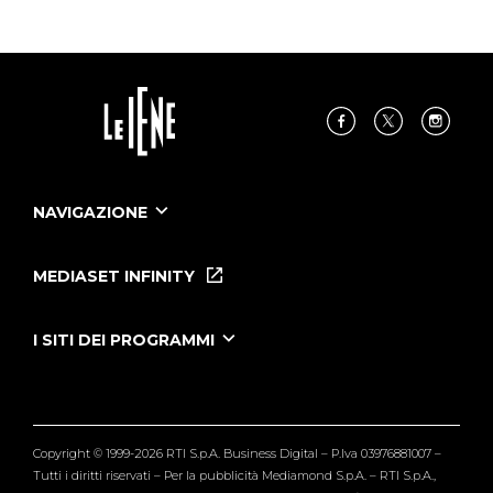
NAVIGAZIONE
Home
Puntate
MEDIASET INFINITY
Le Iene Presentano Inside
Puntate Ieneyeh
Tutti i servizi
I SITI DEI PROGRAMMI
Le Iene
Grande Fratello
Segnalazioni
L'Isola dei Famosi
Pubblico
Striscia la Notizia
Maria De Filippi
Copyright © 1999-2026 RTI S.p.A. Business Digital – P.Iva 03976881007 –
Verissimo
Tutti i diritti riservati – Per la pubblicità Mediamond S.p.A. – RTI S.p.A.,