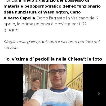
notizia:
il rinvio a giudizio per possesso di
materiale pedopornografico dell'ex funzionario
della nunziatura di Washington, Carlo
Alberto Capella
. Dopo l'arresto in Vaticano del 7
aprile, la prima udienza è prevista per il 22
giugno.
Sfoglia nella
gallery
qui sotto il racconto per foto del
servizio.
"Io, vittima di pedofilia nella Chiesa": le foto