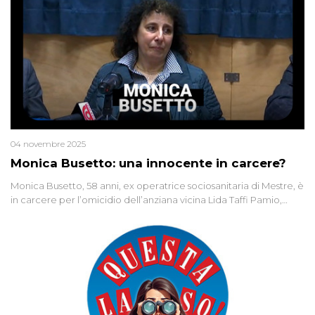
04 novembre 2025
Monica Busetto: una innocente in carcere?
Monica Busetto, 58 anni, ex operatrice sociosanitaria di Mestre, è
in carcere per l’omicidio dell’anziana vicina Lida Taffi Pamio,
uccisa nel 2012. Condannata a 25 anni per una traccia di Dna
minuscola su una collanina, Monica si proclama innocente. Nel
2015 un’altra donna confessa lo stesso delitto, poi ritratta. Due
colpevoli per un solo omicidio: errore giudiziario o giustizia
cieca?