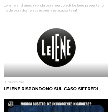
Le Iene andranno in onda ogni mercoledì; Le Iene presentano:
Inside ogni domenica in prima serata, su Italia1
05 marzo 2026
LE IENE RISPONDONO SUL CASO SIFFREDI