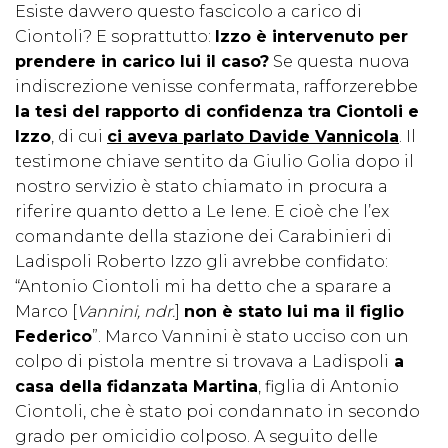
Esiste davvero questo fascicolo a carico di
Ciontoli? E soprattutto:
Izzo è intervenuto per
prendere in carico lui il caso?
Se questa nuova
indiscrezione venisse confermata, rafforzerebbe
la tesi del rapporto di confidenza tra Ciontoli e
Izzo
, di cui
ci aveva parlato Davide Vannicola
. Il
testimone chiave sentito da Giulio Golia dopo il
nostro servizio è stato chiamato in procura a
riferire quanto detto a Le Iene. E cioè che l’ex
comandante della stazione dei Carabinieri di
Ladispoli Roberto Izzo gli avrebbe confidato:
“Antonio Ciontoli mi ha detto che a sparare a
Marco [
Vannini, ndr.
]
non è stato lui ma il figlio
Federico
”. Marco Vannini è stato ucciso con un
colpo di pistola mentre si trovava a Ladispoli
a
casa della fidanzata Martina
, figlia di Antonio
Ciontoli, che è stato poi condannato in secondo
grado per omicidio colposo. A seguito delle