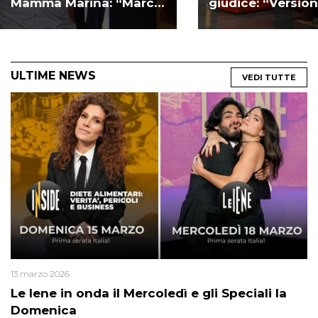
Mamma Marina: “Marco
giudice: “Versio
si poteva salvare” |
credibile” | VIDE
VIDEO
ULTIME NEWS
VEDI TUTTE
13 marzo 2026
Le Iene in onda il Mercoledì e gli Speciali la
Domenica