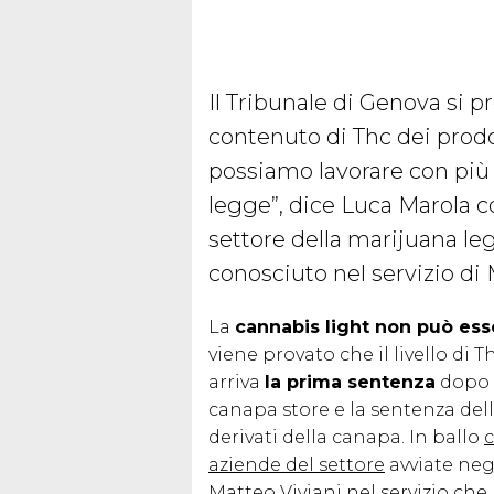
Il Tribunale di Genova si p
contenuto di Thc dei prodo
possiamo lavorare con più t
legge”, dice Luca Marola c
settore della marijuana le
conosciuto nel servizio di
La
cannabis light non può es
viene provato che il livello di 
arriva
la prima sentenza
dopo c
canapa store e la sentenza dell
derivati della canapa. In ballo
c
aziende del settore
avviate negl
Matteo Viviani nel servizio che