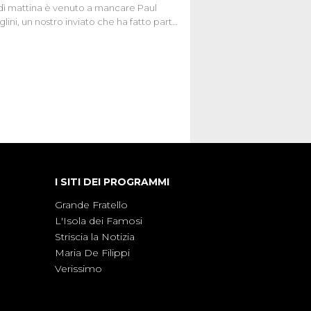
ì mattina è venuto a mancare Paul
lini, un nostro inviato che ha fatto parte
squadra de Le Iene qualche anno
bracciamo forte tutta la sua famiglia.
I SITI DEI PROGRAMMI
Grande Fratello
L'Isola dei Famosi
Striscia la Notizia
Maria De Filippi
Verissimo