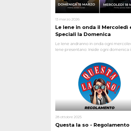
13 marzo 2026
Le Iene in onda il Mercoledì e
Speciali la Domenica
Le Iene andranno in onda ogni mercoled
Iene presentano: Inside ogni domenica 
prima serata, su Italia1
28 ottobre 2025
Questa la so - Regolamento