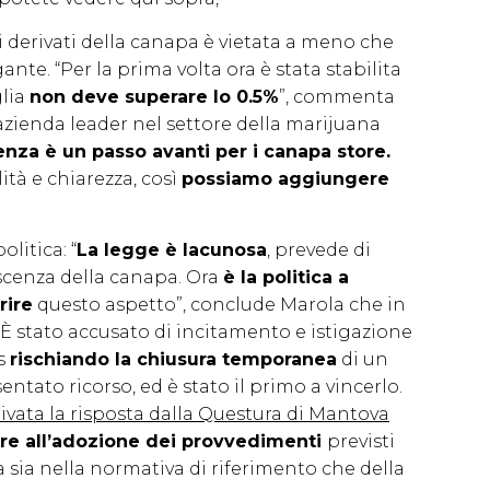
i derivati della canapa è vietata a meno che
ante. “Per la prima volta ora è stata stabilita
glia
non deve superare lo 0.5%
”, commenta
azienda leader nel settore della marijuana
nza è un passo avanti per i canapa store.
ità e chiarezza, così
possiamo aggiungere
litica: “
La legge è lacunosa
, prevede di
scenza della canapa. Ora
è la politica a
rire
questo aspetto”, conclude Marola che in
È stato accusato di incitamento e istigazione
is
rischiando la chiusura temporanea
di un
ntato ricorso, ed è stato il primo a vincerlo.
rivata la risposta dalla Questura di Mantova
re all’adozione dei provvedimenti
previsti
 sia nella normativa di riferimento che della