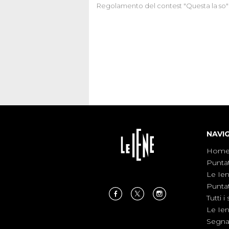
Regolamento del contest "Questa la so"
NAVI
Hom
Punta
Le Ie
Punta
Tutti i 
Le Ie
Segnal