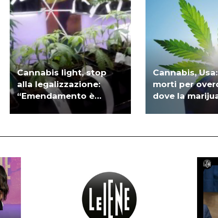
Cannabis light, stop
Cannabis, Usa
alla legalizzazione:
morti per ove
“Emendamento è
dove la mariju
inammissibile” | VIDEO
legale | VIDEO