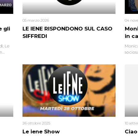
05 marzo 2026
04 nov
 gli
LE IENE RISPONDONO SUL CASO
Moni
SIFFREDI
in c
ì; Le
Monica
in
socios
l’omici
uccisa
tracci
Monica
un’altr
ritrat
errore 
26 ottobre 2025
10 sett
Le iene Show
Ciao