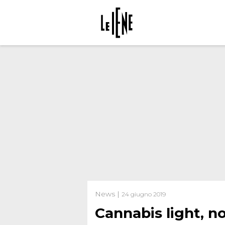
News |
24 giugno 2019
Cannabis light, n