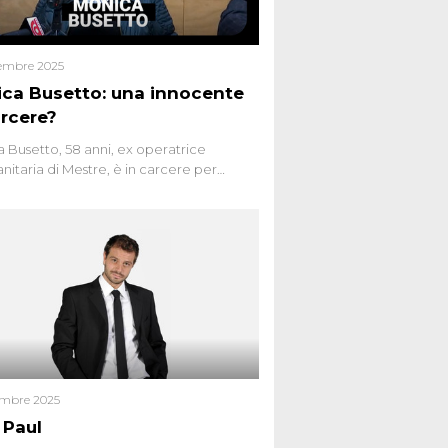
embre 2025
ca Busetto: una innocente
arcere?
 Busetto, 58 anni, ex operatrice
anitaria di Mestre, è in carcere per
dio dell’anziana vicina Lida Taffi Pamio,
 nel 2012. Condannata a 25 anni per una
a di Dna minuscola su una collanina,
 si proclama innocente. Nel 2015
a donna confessa lo stesso delitto, poi
ta. Due colpevoli per un solo omicidio:
giudiziario o giustizia cieca?
embre 2025
 Paul