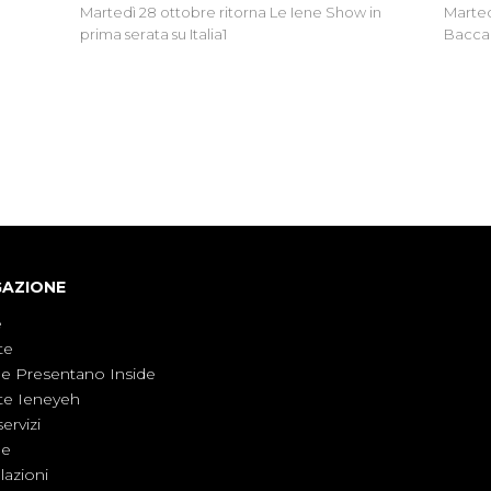
Martedì 28 ottobre ritorna Le Iene Show in
Marted
prima serata su Italia1
Baccag
della 
fa. Ab
GAZIONE
e
te
ne Presentano Inside
te Ieneyeh
servizi
ne
azioni