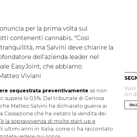
ronuncia per la prima volta sul
tti contenenti cannabis. “Così
ranquillità, ma Salvini deve chiarire la
ofondatore dell’azienda leader nel
gale EasyJoint, che abbiamo
 Matteo Viviani
SEG
Vuoi
sere sequestrata preventivamente
se non
Un di
Thc supera lo 0,5%. Dal tribunale di Genova
DIL
he Matteo Salvini ha dichiarato guerra ai
a Cassazione che ha vietato la vendita dei
’è la sopravvivenza di molte start-up e
i ultimi anni in Italia, come ci ha raccontato
 potete vedere qui sopra,