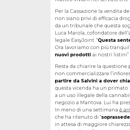
Per la Cassazione la vendita de
non siano privi di efficacia drog
da un tribunale che questa so
Luca Marola, cofondatore dell’
legale EasyJoint. “
Questa sente
Ora lavoriamo con più tranquill
nuovi prodotti
ai nostri listini”.
Resta da chiarire la questione po
non commercializzare l’infiore
partire da Salvini a dover chia
questa vicenda ha un primato. 
a un uso illegale della cannab
negozio a Mantova. Lui ha prese
In meno di una settimana
è ar
che ha ritenuto di “
soprassede
in attesa di maggiore chiarezza