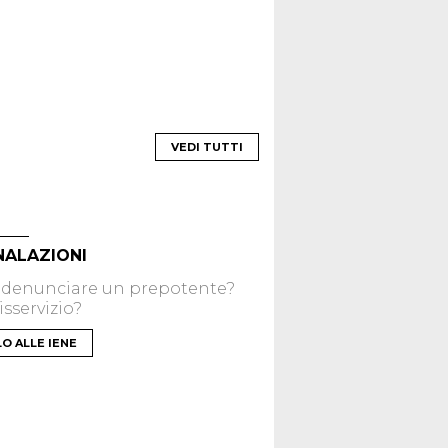
VEDI TUTTI
NALAZIONI
 denunciare un prepotente?
sservizio?
LO ALLE IENE