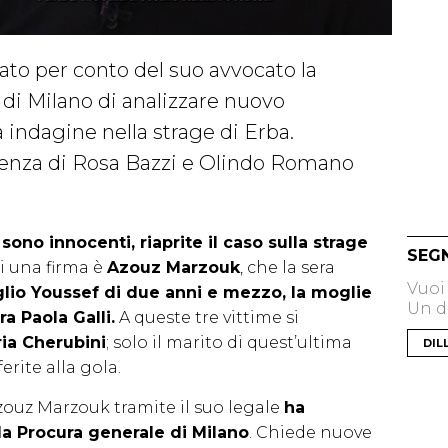
to per conto del suo avvocato la
 di Milano di analizzare nuovo
 indagine nella strage di Erba.
cenza di Rosa Bazzi e Olindo Romano
no innocenti, riaprite il caso sulla strage
SEG
ci una firma è
Azouz Marzouk
, che la sera
Vuoi
figlio Youssef di due anni e mezzo, la moglie
Un di
a Paola Galli.
A queste tre vittime si
ria Cherubini
; solo il marito di quest’ultima
DIL
erite alla gola.
Azouz Marzouk tramite il suo legale
ha
la Procura generale di Milano
. Chiede nuove