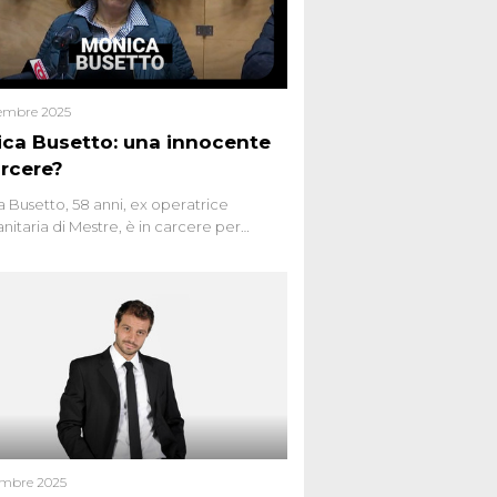
embre 2025
ca Busetto: una innocente
arcere?
 Busetto, 58 anni, ex operatrice
anitaria di Mestre, è in carcere per
dio dell’anziana vicina Lida Taffi Pamio,
 nel 2012. Condannata a 25 anni per una
a di Dna minuscola su una collanina,
 si proclama innocente. Nel 2015
a donna confessa lo stesso delitto, poi
ta. Due colpevoli per un solo omicidio:
giudiziario o giustizia cieca?
embre 2025