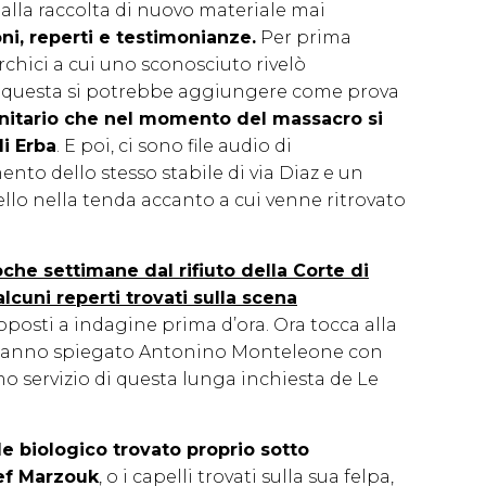
alla raccolta di nuovo materiale mai
ni, reperti e testimonianze.
Per prima
chici a cui uno sconosciuto rivelò
 A questa si potrebbe aggiungere come prova
nitario che nel momento del massacro si
di Erba
. E poi, ci sono file audio di
nto dello stesso stabile di via Diaz e un
ello nella tenda accanto a cui venne ritrovato
che settimane dal rifiuto della Corte di
lcuni reperti trovati sulla scena
oposti a indagine prima d’ora. Ora tocca alla
 hanno spiegato Antonino Monteleone con
o servizio di questa lunga inchiesta de Le
le biologico trovato proprio sotto
sef Marzouk
, o i capelli trovati sulla sua felpa,