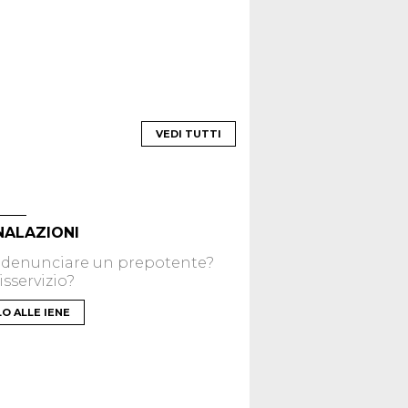
VEDI TUTTI
NALAZIONI
 denunciare un prepotente?
sservizio?
LO ALLE IENE