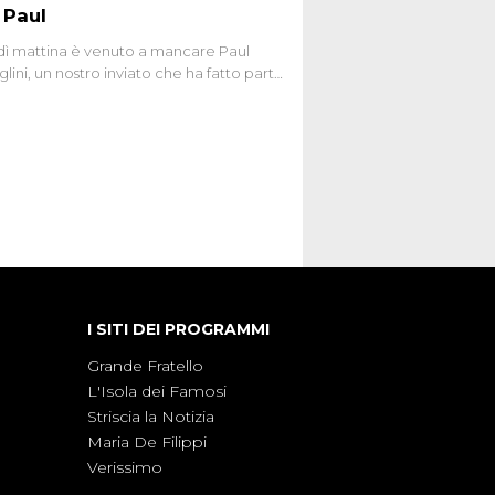
 Paul
ì mattina è venuto a mancare Paul
lini, un nostro inviato che ha fatto parte
squadra de Le Iene qualche anno
bracciamo forte tutta la sua famiglia.
I SITI DEI PROGRAMMI
Grande Fratello
L'Isola dei Famosi
Striscia la Notizia
Maria De Filippi
Verissimo