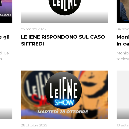
05 marzo 2026
04 nov
 gli
LE IENE RISPONDONO SUL CASO
Moni
SIFFREDI
in c
ì; Le
Monica
in
socios
l’omici
uccisa
tracci
Monica
un’altr
ritrat
errore 
26 ottobre 2025
10 sett