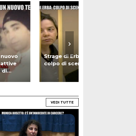
, nuovo
Strage di Erba: nuovo
St
cattive
colpo di scena | VIDEO
ri
 di
Di
EO
VEDI TUTTE