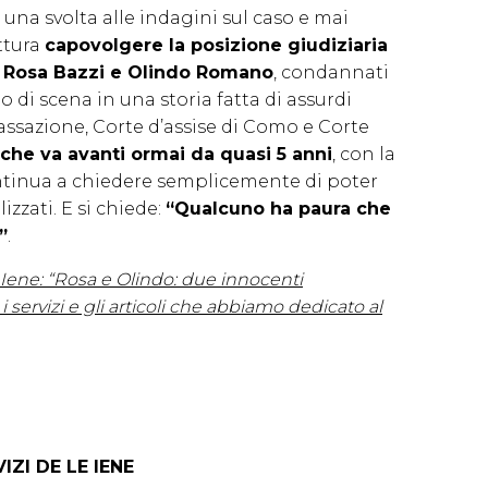
na svolta alle indagini sul caso e mai
ittura
capovolgere la posizione giudiziaria
e, Rosa Bazzi e Olindo Romano
, condannati
o di scena in una storia fatta di assurdi
Cassazione, Corte d’assise di Como e Corte
 che va avanti ormai da quasi 5 anni
, con la
ontinua a chiedere semplicemente di poter
izzati. E si chiede:
“Qualcuno ha paura che
”
.
 Iene: “Rosa e Olindo: due innocenti
i servizi e gli articoli che abbiamo dedicato al
IZI DE LE IENE