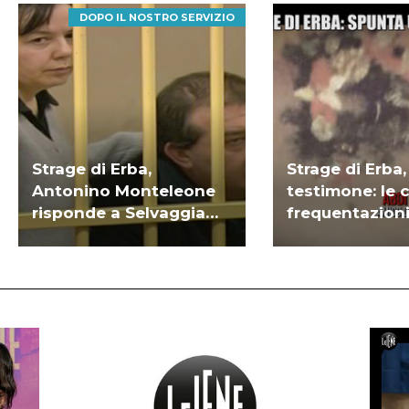
DOPO IL NOSTRO SERVIZIO
Strage di Erba,
Strage di Erba
Antonino Monteleone
testimone: le 
risponde a Selvaggia
frequentazioni
Lucarelli e Gianluigi
Marzouk | VID
Nuzzi