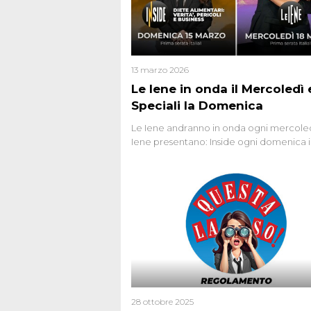
13 marzo 2026
Le Iene in onda il Mercoledì e
Speciali la Domenica
Le Iene andranno in onda ogni mercoled
Iene presentano: Inside ogni domenica 
prima serata, su Italia1
28 ottobre 2025