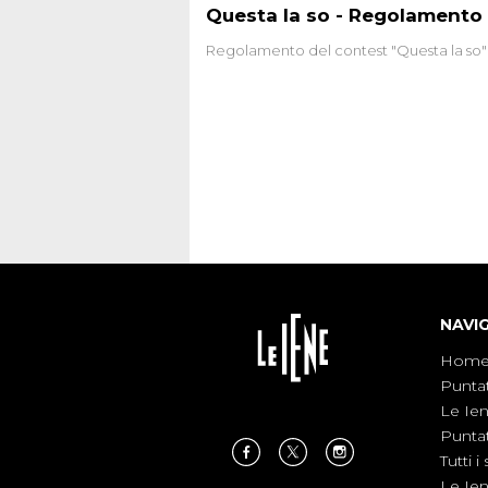
Questa la so - Regolamento
Regolamento del contest "Questa la so"
NAVI
Hom
Punta
Le Ie
Punta
Tutti i 
Le Ie