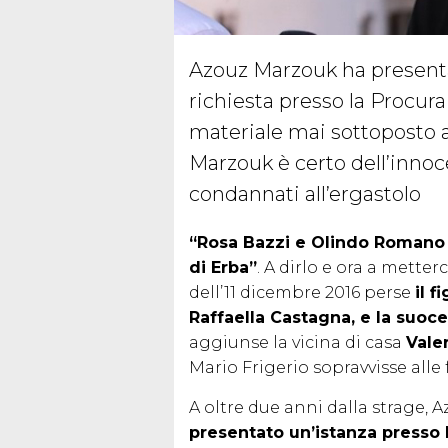
Azouz Marzouk ha presenta
richiesta presso la Procura
materiale mai sottoposto a
Marzouk è certo dell’inno
condannati all’ergastolo
“Rosa Bazzi e Olindo Romano so
di Erba”
. A dirlo e ora a metter
dell’11 dicembre 2016 perse
il 
Raffaella Castagna, e la suocer
aggiunse la vicina di casa
Vale
Mario Frigerio sopravvisse alle f
A oltre due anni dalla strage, 
presentato un’istanza presso 