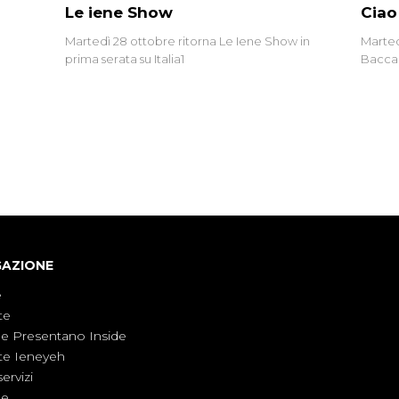
Le iene Show
Ciao
Martedì 28 ottobre ritorna Le Iene Show in
Marted
prima serata su Italia1
Baccag
della 
fa. Ab
GAZIONE
e
te
ne Presentano Inside
te Ieneyeh
servizi
ne