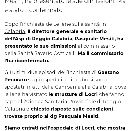
Mesiti, ha presentato le sue dimissioni. Ma
è stato riconfermato
Dopo l’inchiesta de Le Iene sulla sanità in
Calabria
,
il direttore generale e sanitario
dell’Asp di Reggio Calabria, Pasquale Mesiti, ha
presentato le sue dimissioni
al commissario
della Sanità Saverio Cotticelli.
Ma il commissario
l’ha riconfermato.
Gli ultimi due episodi dell’inchiesta di
Gaetano
Pecoraro
sugli ospedali da incubo si sono
spostati infatti dalla Campania alla Calabria, dove
la Iena ha visitato
le strutture di Locri
che fanno
capo all’Azienda Sanitaria Provinciale di Reggio
Calabria e
chiesto risposte sulle condizioni
trovate proprio al dg Pasquale Mesiti.
Siamo entrati nell’ospedale di Locri
, che mostra