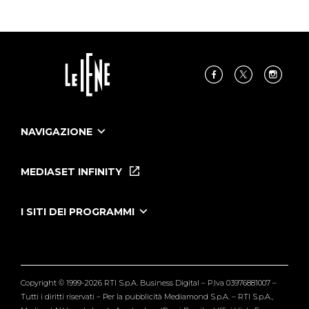
NAVIGAZIONE
Home
Puntate
MEDIASET INFINITY
Le Iene Presentano Inside
Puntate Ieneyeh
Tutti i servizi
I SITI DEI PROGRAMMI
Le Iene
Grande Fratello
Segnalazioni
L'Isola dei Famosi
Pubblico
Striscia la Notizia
Maria De Filippi
Copyright © 1999-2026 RTI S.p.A. Business Digital – P.Iva 03976881007 –
Verissimo
Tutti i diritti riservati – Per la pubblicità Mediamond S.p.A. – RTI S.p.A.,