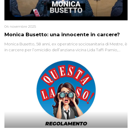
04 novembre 2025
Monica Busetto: una innocente in carcere?
Monica Busetto, 58 anni, ex operatrice sociosanitaria di Mestre, è
in carcere per l’omicidio dell’anziana vicina Lida Taffi Pamio,
uccisa nel 2012. Condannata a 25 anni per una traccia di Dna
minuscola su una collanina, Monica si proclama innocente. Nel
2015 un’altra donna confessa lo stesso delitto, poi ritratta. Due
colpevoli per un solo omicidio: errore giudiziario o giustizia
cieca?