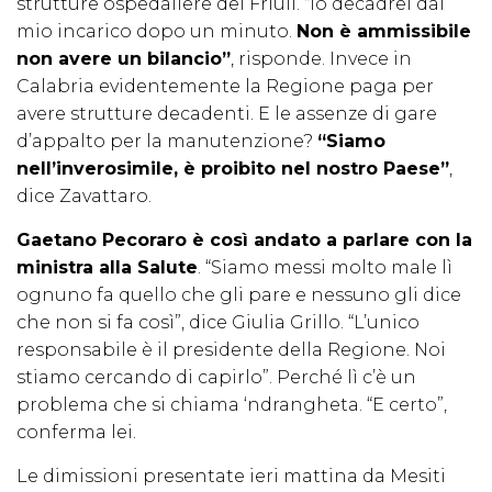
strutture ospedaliere del Friuli. “Io decadrei dal
mio incarico dopo un minuto.
Non è ammissibile
non avere un bilancio”
, risponde. Invece in
Calabria evidentemente la Regione paga per
avere strutture decadenti. E le assenze di gare
d’appalto per la manutenzione?
“Siamo
nell’inverosimile, è proibito nel nostro Paese”
,
dice Zavattaro.
Gaetano Pecoraro è così andato a parlare con la
ministra alla Salute
. “Siamo messi molto male lì
ognuno fa quello che gli pare e nessuno gli dice
che non si fa così”, dice Giulia Grillo. “L’unico
responsabile è il presidente della Regione. Noi
stiamo cercando di capirlo”. Perché lì c’è un
problema che si chiama ‘ndrangheta. “E certo”,
conferma lei.
Le dimissioni presentate ieri mattina da Mesiti