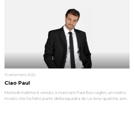
10 settembre 2025
Ciao Paul
Martedì mattina è venuto a mancare Paul Baccaglini, un nostro
inviato che ha fatto parte della squadra de Le Iene qualche anno
fa. Abbracciamo forte tutta la sua famiglia.