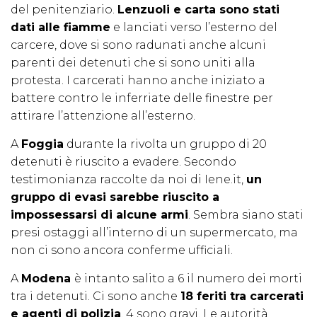
del penitenziario.
Lenzuoli e carta sono stati
dati alle fiamme
e lanciati verso l’esterno del
carcere, dove si sono radunati anche alcuni
parenti dei detenuti che si sono uniti alla
protesta. I carcerati hanno anche iniziato a
battere contro le inferriate delle finestre per
attirare l’attenzione all’esterno.
A
Foggia
durante la rivolta un gruppo di 20
detenuti è riuscito a evadere. Secondo
testimonianza raccolte da noi di Iene.it,
un
gruppo di evasi sarebbe riuscito a
impossessarsi di alcune armi
. Sembra siano stati
presi ostaggi all’interno di un supermercato, ma
non ci sono ancora conferme ufficiali.
A
Modena
è intanto salito a 6 il numero dei morti
tra i detenuti. Ci sono anche
18 feriti tra carcerati
e agenti di polizia
, 4 sono gravi. Le autorità