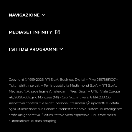
NAVIGAZIONE
Home
Puntate
MEDIASET INFINITY
Le Iene Presentano Inside
Puntate Ieneyeh
Tutti i servizi
I SITI DEI PROGRAMMI
Le Iene
Grande Fratello
Segnalazioni
L'Isola dei Famosi
Pubblico
Striscia la Notizia
Maria De Filippi
Copyright © 1999-2026 RTI S.p.A. Business Digital – P.Iva 03976881007 –
Verissimo
Tutti i diritti riservati – Per la pubblicità Mediamond S.p.A. – RTI S.p.A.,
Mediaset N.V., sede legale Amsterdam (Paesi Bassi) – Uffici Viale Europa
46, 20093 Cologno Monzese (MI) - Cap. Soc. int. vers. € 614.238.333.
Rispetto ai contenuti e ai dati personali trasmessi e/o riprodotti è vietata
ogni utilizzazione funzionale all'addestramento di sistemi di intelligenza
artificiale generativa. È altresì fatto divieto espresso di utilizzare mezzi
automatizzati di data scraping.