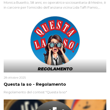
Monica Busetto, 58 anni, ex operatrice sociosanitaria di Mestre, è
in carcere per l’omicidio dell’anziana vicina Lida Taffi Pamio,
uccisa nel 2012. Condannata a 25 anni per una traccia di Dna
minuscola su una collanina, Monica si proclama innocente. Nel
2015 un’altra donna confessa lo stesso delitto, poi ritratta. Due
colpevoli per un solo omicidio: errore giudiziario o giustizia
cieca?
28 ottobre 2025
Questa la so - Regolamento
Regolamento del contest "Questa la so"