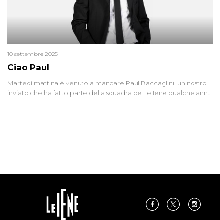
10 settembre 2025
Ciao Paul
Martedì mattina è venuto a mancare Paul Baccaglini, un nostro
inviato che ha fatto parte della squadra de Le Iene qualche anno
fa. Abbracciamo forte tutta la sua famiglia.