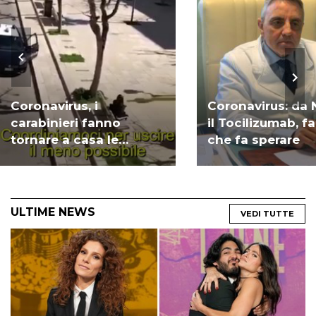
Coronavirus, i
Coronavirus: da 
carabinieri fanno
il Tocilizumab, 
tornare a casa le
che fa sperare
persone: ma si può
passeggiare? | VIDEO
ULTIME NEWS
VEDI TUTTE