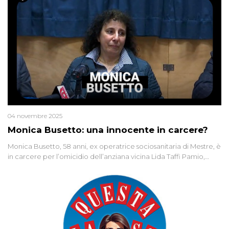
04 novembre 2025
Monica Busetto: una innocente in carcere?
Monica Busetto, 58 anni, ex operatrice sociosanitaria di Mestre, è
in carcere per l’omicidio dell’anziana vicina Lida Taffi Pamio,
uccisa nel 2012. Condannata a 25 anni per una traccia di Dna
minuscola su una collanina, Monica si proclama innocente. Nel
2015 un’altra donna confessa lo stesso delitto, poi ritratta. Due
colpevoli per un solo omicidio: errore giudiziario o giustizia
cieca?