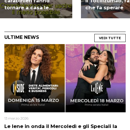
carabinieri fanno
il Tocilizumab, 
tornare a casa le
che fa sperare
persone: ma si può
passeggiare? | VIDEO
ULTIME NEWS
VEDI TUTTE
13 marzo 2026
Le Iene in onda il Mercoledì e gli Speciali la