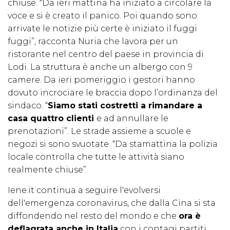
chiuse. “Da ieri mattina ha iniziato a circolare la
voce e si è creato il panico. Poi quando sono
arrivate le notizie più certe è iniziato il fuggi
fuggi”, racconta Nuria che lavora per un
ristorante nel centro del paese in provincia di
Lodi. La struttura è anche un albergo con 9
camere. Da ieri pomeriggio i gestori hanno
dovuto incrociare le braccia dopo l’ordinanza del
sindaco. “
Siamo stati costretti a rimandare a
casa quattro clienti
e ad annullare le
prenotazioni”. Le strade assieme a scuole e
negozi si sono svuotate. “Da stamattina la polizia
locale controlla che tutte le attività siano
realmente chiuse”.
Iene.it continua a seguire l'evolversi
dell'emergenza coronavirus, che dalla Cina si sta
diffondendo nel resto del mondo e che
ora è
deflagrata anche in Italia
con i contagi partiti