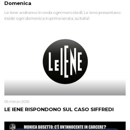
Domenica
Le Iene andranno in onda ogni mercoledì; Le Iene presentano:
Inside ogni domenica in prima serata, su Italia1
05 marzo 2026
LE IENE RISPONDONO SUL CASO SIFFREDI